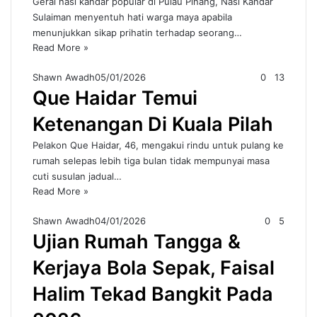
Gerai nasi kandar popular di Pulau Pinang, Nasi Kandar
Sulaiman menyentuh hati warga maya apabila
menunjukkan sikap prihatin terhadap seorang…
Read More »
Shawn Awadh
05/01/2026
0
13
Que Haidar Temui
Ketenangan Di Kuala Pilah
Pelakon Que Haidar, 46, mengakui rindu untuk pulang ke
rumah selepas lebih tiga bulan tidak mempunyai masa
cuti susulan jadual…
Read More »
Shawn Awadh
04/01/2026
0
5
Ujian Rumah Tangga &
Kerjaya Bola Sepak, Faisal
Halim Tekad Bangkit Pada