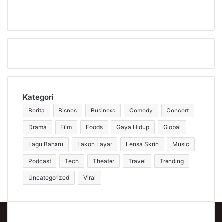
2.9k Subscribers
Followers
Kategori
Berita
Bisnes
Business
Comedy
Concert
Drama
Film
Foods
Gaya Hidup
Global
Lagu Baharu
Lakon Layar
Lensa Skrin
Music
Podcast
Tech
Theater
Travel
Trending
Uncategorized
Viral