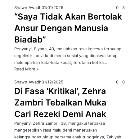
Shawn Awadh
01/01/2026
0
3
“Saya Tidak Akan Bertolak
Ansur Dengan Manusia
Biadab”
Penyanyi, Elyana, 40, meluahkan rasa kecewa terhadap
segelintir individu di media sosial yang didakwa kerap
melemparkan kata-kata kesat, terutama ketika…
Read More »
Shawn Awadh
31/12/2025
0
0
Di Fasa ‘Kritikal’, Zehra
Zambri Tebalkan Muka
Cari Rezeki Demi Anak
Penyanyi Zehra Zambri, 38, mengakui terpaksa
mengetepikan rasa malu demi meneruskan
kelangsungan hidup bersama anak tunggalnya, Zahiyah