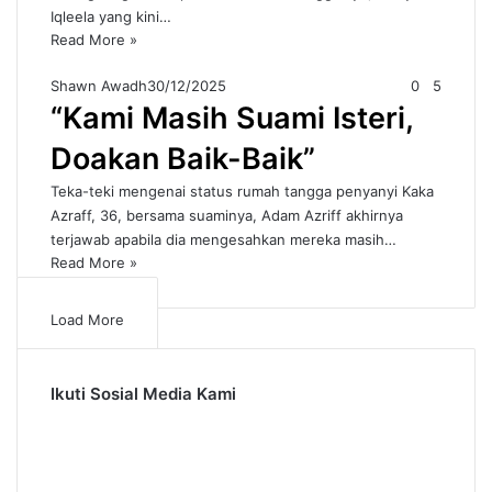
Iqleela yang kini…
Read More »
Shawn Awadh
30/12/2025
0
5
“Kami Masih Suami Isteri,
Doakan Baik-Baik”
Teka-teki mengenai status rumah tangga penyanyi Kaka
Azraff, 36, bersama suaminya, Adam Azriff akhirnya
terjawab apabila dia mengesahkan mereka masih…
Read More »
Load More
Ikuti Sosial Media Kami
0
10.1 k
6.4k Member
Followers
0
15 k