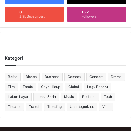
0
15 k
2.9k Subscribers
Followers
Kategori
Berita
Bisnes
Business
Comedy
Concert
Drama
Film
Foods
Gaya Hidup
Global
Lagu Baharu
Lakon Layar
Lensa Skrin
Music
Podcast
Tech
Theater
Travel
Trending
Uncategorized
Viral