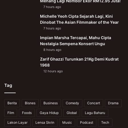
Menang Lagi Nombor Ekor RM12.95 Juta!
7 hours ago
Michelle Yeoh Cipta Sejarah Lagi, Kini
Dinobat The Asian Filmmaker of the Year
7 hours ago
Impian Marsha Tercapai, Mahu Cipta
Nostalgia Sempena Konsert Ungu
8 hours ago
Zarif Ghazzi Turunkan 21Kg Demi Kudrat
1968
12 hours ago
Tag
Berita
Bisnes
Business
Comedy
Concert
Drama
Film
Foods
Gaya Hidup
Global
Lagu Baharu
Lakon Layar
Lensa Skrin
Music
Podcast
Tech