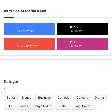
Ikuti Sosial Media Kami
0
10.1 k
6.4k Member
Followers
0
15 k
2.9k Subscribers
Followers
Kategori
Berita
Bisnes
Business
Comedy
Concert
Drama
Film
Foods
Gaya Hidup
Global
Lagu Baharu