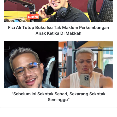
Tak
Maklum
Perkembangan
Anak
Ketika
Fizi Ali Tutup Buku Isu Tak Maklum Perkembangan
Di
Anak Ketika Di Makkah
Makkah
"Sebelum
Ini
Sekotak
Sehari,
Sekarang
Sekotak
Seminggu"
"Sebelum Ini Sekotak Sehari, Sekarang Sekotak
Seminggu"