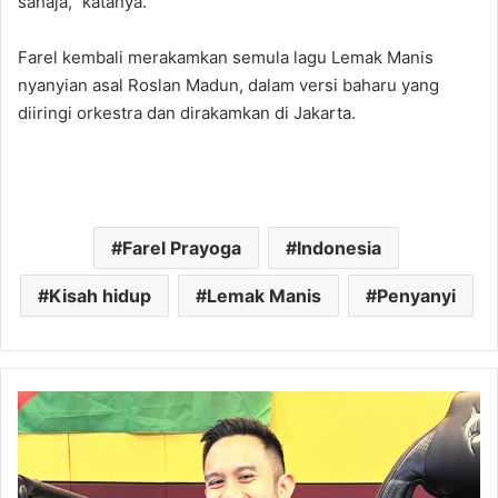
sahaja,” katanya.
Farel kembali merakamkan semula lagu Lemak Manis
nyanyian asal Roslan Madun, dalam versi baharu yang
diiringi orkestra dan dirakamkan di Jakarta.
Farel Prayoga
Indonesia
Kisah hidup
Lemak Manis
Penyanyi
Fizi
Ali
Tutup
Buku
Isu