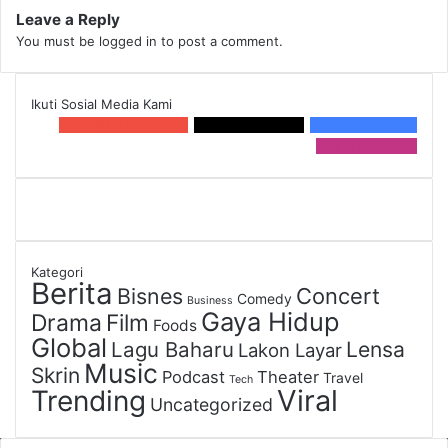
Leave a Reply
You must be
logged in
to post a comment.
Ikuti Sosial Media Kami
0
2.9k Subscribers
10.1 k
Followers
0
6.4k Member
15 k
Followers
Kategori
Berita
Bisnes
Concert
Comedy
Business
Gaya Hidup
Drama
Film
Foods
Global
Lagu Baharu
Lensa
Lakon Layar
Music
Skrin
Podcast
Theater
Travel
Tech
Viral
Trending
Uncategorized