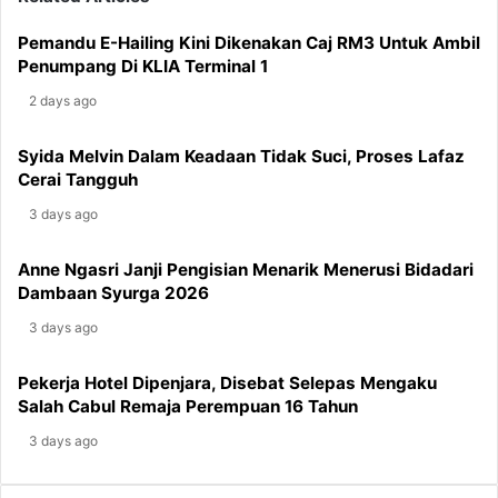
Pakar
Pelakon
AI,
Junior
Pemandu E-Hailing Kini Dikenakan Caj RM3 Untuk Ambil
Mahu
Semakin
Penumpang Di KLIA Terminal 1
Bantu
Hormat
2 days ago
Selebriti
Senior
Hadapi
Syida Melvin Dalam Keadaan Tidak Suci, Proses Lafaz
Komen
Cerai Tangguh
Jahat
3 days ago
Anne Ngasri Janji Pengisian Menarik Menerusi Bidadari
Dambaan Syurga 2026
3 days ago
Pekerja Hotel Dipenjara, Disebat Selepas Mengaku
Salah Cabul Remaja Perempuan 16 Tahun
3 days ago