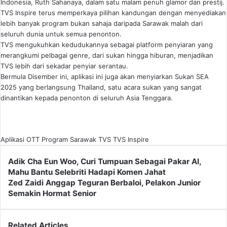
Indonesia, Ruth Sahanaya, dalam satu malam penuh glamor dan prestij.
TVS Inspire terus memperkaya pilihan kandungan dengan menyediakan
lebih banyak program bukan sahaja daripada Sarawak malah dari
seluruh dunia untuk semua penonton.
TVS mengukuhkan kedudukannya sebagai platform penyiaran yang
merangkumi pelbagai genre, dari sukan hingga hiburan, menjadikan
TVS lebih dari sekadar penyiar serantau.
Bermula Disember ini, aplikasi ini juga akan menyiarkan Sukan SEA
2025 yang berlangsung Thailand, satu acara sukan yang sangat
dinantikan kepada penonton di seluruh Asia Tenggara.
Aplikasi
OTT
Program
Sarawak
TVS
TVS Inspire
Adik
Adik Cha Eun Woo, Curi Tumpuan Sebagai Pakar AI,
Cha
Mahu Bantu Selebriti Hadapi Komen Jahat
Eun
Zed
Zed Zaidi Anggap Teguran Berbaloi, Pelakon Junior
Woo,
Zaidi
Semakin Hormat Senior
Curi
Anggap
Tumpuan
Teguran
Sebagai
Berbaloi,
Related Articles