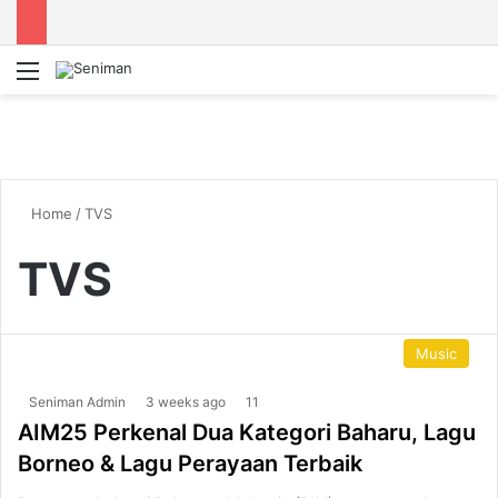
Menu
S
Home
/
TVS
TVS
Music
Seniman Admin
3 weeks ago
11
AIM25 Perkenal Dua Kategori Baharu, Lagu
Borneo & Lagu Perayaan Terbaik