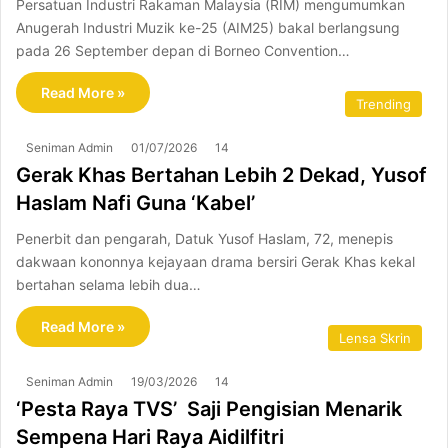
Persatuan Industri Rakaman Malaysia (RIM) mengumumkan
Anugerah Industri Muzik ke-25 (AIM25) bakal berlangsung
pada 26 September depan di Borneo Convention…
Read More »
Trending
Seniman Admin
01/07/2026
14
Gerak Khas Bertahan Lebih 2 Dekad, Yusof
Haslam Nafi Guna ‘Kabel’
Penerbit dan pengarah, Datuk Yusof Haslam, 72, menepis
dakwaan kononnya kejayaan drama bersiri Gerak Khas kekal
bertahan selama lebih dua…
Read More »
Lensa Skrin
Seniman Admin
19/03/2026
14
‘Pesta Raya TVS’ Saji Pengisian Menarik
Sempena Hari Raya Aidilfitri