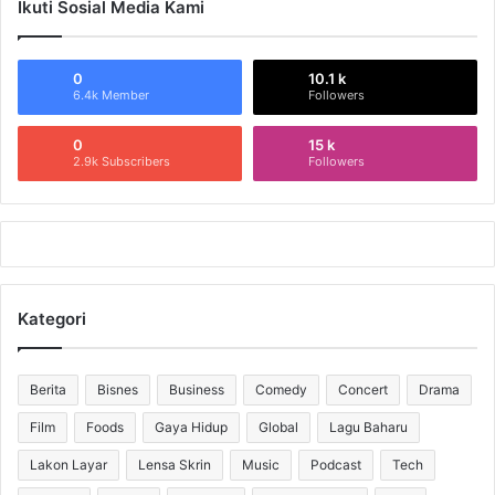
Ikuti Sosial Media Kami
0
10.1 k
6.4k Member
Followers
0
15 k
2.9k Subscribers
Followers
Kategori
Berita
Bisnes
Business
Comedy
Concert
Drama
Film
Foods
Gaya Hidup
Global
Lagu Baharu
Lakon Layar
Lensa Skrin
Music
Podcast
Tech