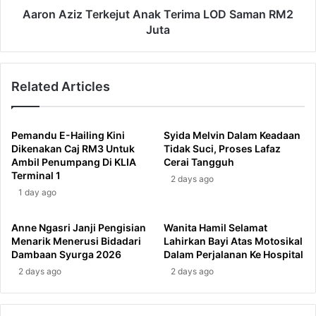
Aaron Aziz Terkejut Anak Terima LOD Saman RM2
Juta
Related Articles
Pemandu E-Hailing Kini
Syida Melvin Dalam Keadaan
Dikenakan Caj RM3 Untuk
Tidak Suci, Proses Lafaz
Ambil Penumpang Di KLIA
Cerai Tangguh
Terminal 1
2 days ago
1 day ago
Anne Ngasri Janji Pengisian
Wanita Hamil Selamat
Menarik Menerusi Bidadari
Lahirkan Bayi Atas Motosikal
Dambaan Syurga 2026
Dalam Perjalanan Ke Hospital
2 days ago
2 days ago