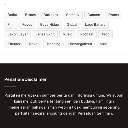
Berita
Bisnes
Business
Comedy
Concert
Drama
Film
Foods
Gaya Hidup
Global
Lagu Baharu
Lakon Layar
Lensa Skrin
Music
Podcast
Tech
Theater
Travel
Trending
Uncategorized
Viral
Penafian/Disclaimer
Portal ini merupakan sumber berita dan informasi umum. Walaupun
kami meliputi berita tentang seni dan budaya, kami ingin
menjelaskan bahawa laman web ini tidak mempunyai sebarang
perkaitan secara langsung dengan Persatuan Seniman.