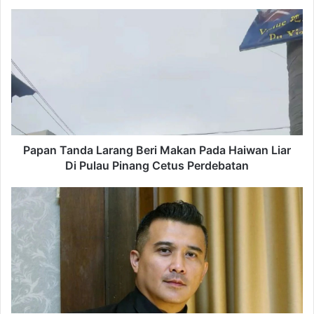
Papan
Tanda
Larang
Beri
Makan
Pada
Haiwan
Liar
Di
Pulau
Papan Tanda Larang Beri Makan Pada Haiwan Liar
Pinang
Di Pulau Pinang Cetus Perdebatan
Cetus
Perdebatan
Aaron
Aziz
Terkejut
Anak
Terima
LOD
Saman
RM2
Juta