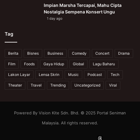
Impian Marsha Tercapai, Mahu Cipta
Nostalgia Sempena Konsert Ungu
1 day ago
Tag
Berita
Bisnes
Business
Comedy
Concert
Drama
Film
Foods
Gaya Hidup
Global
Lagu Baharu
Lakon Layar
Lensa Skrin
Music
Podcast
Tech
Theater
Travel
Trending
Uncategorized
Viral
Powered By Vision Kite Sdn. Bhd. © 2025 Portal Seniman
Malaysia. All rights reserved.
Facebook
X
YouTube
Instagram
Thread