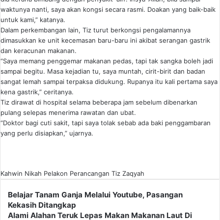
waktunya nanti, saya akan kongsi secara rasmi. Doakan yang baik-baik
untuk kami,” katanya.
Dalam perkembangan lain, Tiz turut berkongsi pengalamannya
dimasukkan ke unit kecemasan baru-baru ini akibat serangan gastrik
dan keracunan makanan.
“Saya memang penggemar makanan pedas, tapi tak sangka boleh jadi
sampai begitu. Masa kejadian tu, saya muntah, cirit-birit dan badan
sangat lemah sampai terpaksa didukung. Rupanya itu kali pertama saya
kena gastrik,” ceritanya.
Tiz dirawat di hospital selama beberapa jam sebelum dibenarkan
pulang selepas menerima rawatan dan ubat.
“Doktor bagi cuti sakit, tapi saya tolak sebab ada baki penggambaran
yang perlu disiapkan,” ujarnya.
Kahwin
Nikah
Pelakon
Perancangan
Tiz Zaqyah
Belajar
Belajar Tanam Ganja Melalui Youtube, Pasangan
Tanam
Kekasih Ditangkap
Ganja
Alami
Alami Alahan Teruk Lepas Makan Makanan Laut Di