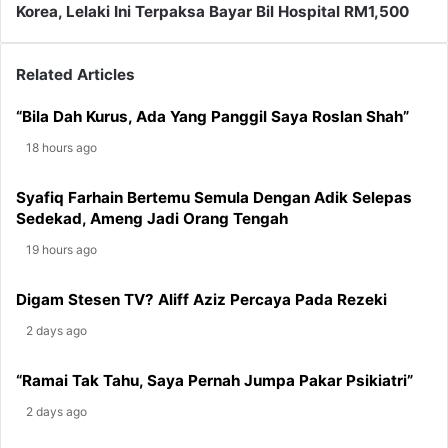
Melalui
Alahan
Korea, Lelaki Ini Terpaksa Bayar Bil Hospital RM1,500
Youtube,
Teruk
Pasangan
Lepas
Kekasih
Makan
Related Articles
Ditangkap
Makanan
Laut
“Bila Dah Kurus, Ada Yang Panggil Saya Roslan Shah”
Di
18 hours ago
Korea,
Lelaki
Syafiq Farhain Bertemu Semula Dengan Adik Selepas
Ini
Sedekad, Ameng Jadi Orang Tengah
Terpaksa
Bayar
19 hours ago
Bil
Hospital
Digam Stesen TV? Aliff Aziz Percaya Pada Rezeki
RM1,500
2 days ago
“Ramai Tak Tahu, Saya Pernah Jumpa Pakar Psikiatri”
2 days ago