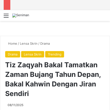
Menu
Se
Home
/
Lensa Skrin
/
Drama
Drama
Lensa Skrin
Trending
Tiz Zaqyah Bakal Tamatkan
Zaman Bujang Tahun Depan,
Bakal Kahwin Dengan Jiran
Sendiri
08/11/2025