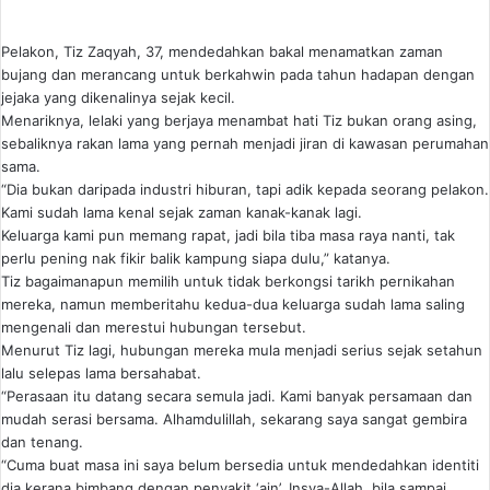
Pelakon, Tiz Zaqyah, 37, mendedahkan bakal menamatkan zaman
bujang dan merancang untuk berkahwin pada tahun hadapan dengan
jejaka yang dikenalinya sejak kecil.
Menariknya, lelaki yang berjaya menambat hati Tiz bukan orang asing,
sebaliknya rakan lama yang pernah menjadi jiran di kawasan perumahan
sama.
“Dia bukan daripada industri hiburan, tapi adik kepada seorang pelakon.
Kami sudah lama kenal sejak zaman kanak-kanak lagi.
Keluarga kami pun memang rapat, jadi bila tiba masa raya nanti, tak
perlu pening nak fikir balik kampung siapa dulu,” katanya.
Tiz bagaimanapun memilih untuk tidak berkongsi tarikh pernikahan
mereka, namun memberitahu kedua-dua keluarga sudah lama saling
mengenali dan merestui hubungan tersebut.
Menurut Tiz lagi, hubungan mereka mula menjadi serius sejak setahun
lalu selepas lama bersahabat.
“Perasaan itu datang secara semula jadi. Kami banyak persamaan dan
mudah serasi bersama. Alhamdulillah, sekarang saya sangat gembira
dan tenang.
“Cuma buat masa ini saya belum bersedia untuk mendedahkan identiti
dia kerana bimbang dengan penyakit ‘ain’. Insya-Allah, bila sampai