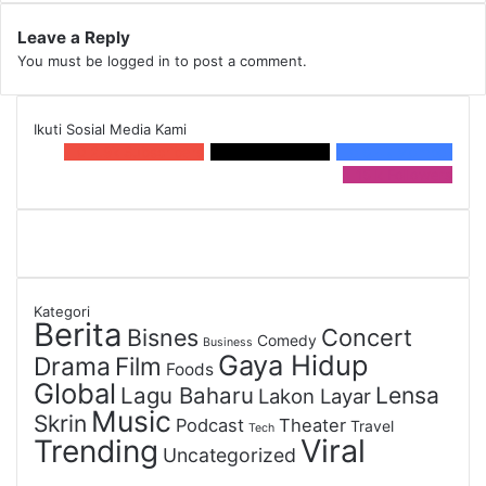
Leave a Reply
You must be
logged in
to post a comment.
Ikuti Sosial Media Kami
0
2.9k Subscribers
10.1 k
Followers
0
6.4k Member
15 k
Followers
Kategori
Berita
Bisnes
Concert
Comedy
Business
Gaya Hidup
Drama
Film
Foods
Global
Lagu Baharu
Lensa
Lakon Layar
Music
Skrin
Podcast
Theater
Travel
Tech
Viral
Trending
Uncategorized