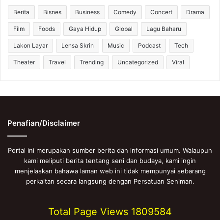
Berita
Bisnes
Business
Comedy
Concert
Drama
Film
Foods
Gaya Hidup
Global
Lagu Baharu
Lakon Layar
Lensa Skrin
Music
Podcast
Tech
Theater
Travel
Trending
Uncategorized
Viral
Penafian/Disclaimer
Portal ini merupakan sumber berita dan informasi umum. Walaupun
kami meliputi berita tentang seni dan budaya, kami ingin
menjelaskan bahawa laman web ini tidak mempunyai sebarang
perkaitan secara langsung dengan Persatuan Seniman.
Total Page Views
1809584