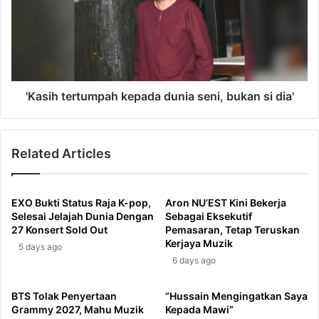
dunia
seni,
bukan
si
dia'
'Kasih tertumpah kepada dunia seni, bukan si dia'
Related Articles
EXO Bukti Status Raja K-pop,
Aron NU’EST Kini Bekerja
Selesai Jelajah Dunia Dengan
Sebagai Eksekutif
27 Konsert Sold Out
Pemasaran, Tetap Teruskan
Kerjaya Muzik
5 days ago
6 days ago
BTS Tolak Penyertaan
“Hussain Mengingatkan Saya
Grammy 2027, Mahu Muzik
Kepada Mawi”