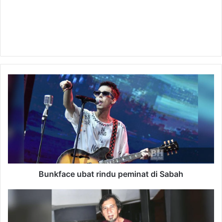
Bunkface
ubat
rindu
peminat
di
Sabah
Bunkface ubat rindu peminat di Sabah
'Kasih
tertumpah
kepada