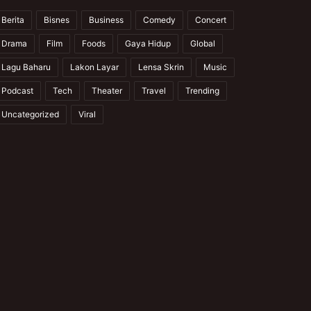
Berita
Bisnes
Business
Comedy
Concert
Drama
Film
Foods
Gaya Hidup
Global
Lagu Baharu
Lakon Layar
Lensa Skrin
Music
Podcast
Tech
Theater
Travel
Trending
Uncategorized
Viral