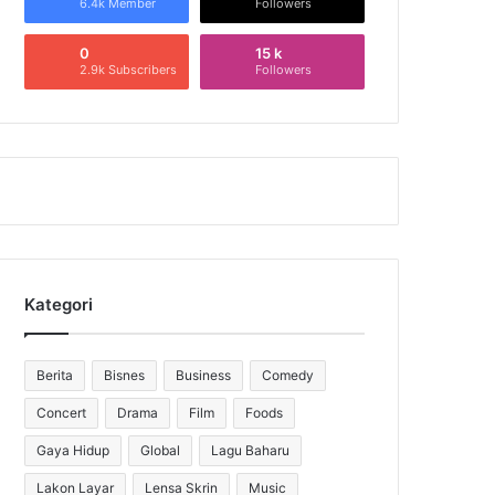
6.4k Member
Followers
0
15 k
2.9k Subscribers
Followers
Kategori
Berita
Bisnes
Business
Comedy
Concert
Drama
Film
Foods
Gaya Hidup
Global
Lagu Baharu
Lakon Layar
Lensa Skrin
Music