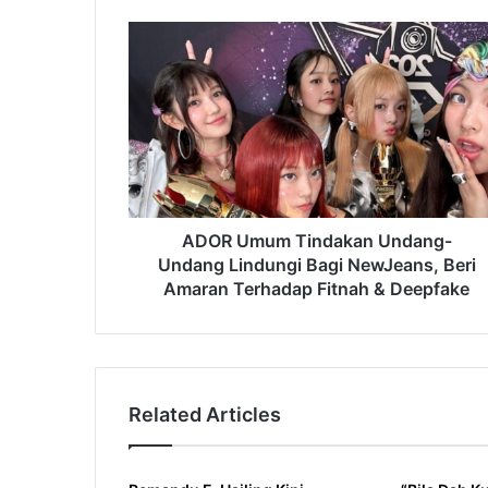
ADOR
Umum
Tindakan
Undang-
Undang
Lindungi
Bagi
NewJeans,
Beri
Amaran
ADOR Umum Tindakan Undang-
Terhadap
Undang Lindungi Bagi NewJeans, Beri
Fitnah
Amaran Terhadap Fitnah & Deepfake
&
Deepfake
Related Articles