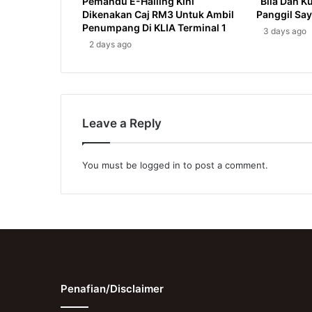
Pemandu E-Hailing Kini
“Bila Dah K
Dikenakan Caj RM3 Untuk Ambil
Panggil Sa
Penumpang Di KLIA Terminal 1
3 days ago
2 days ago
Leave a Reply
You must be
logged in
to post a comment.
Penafian/Disclaimer