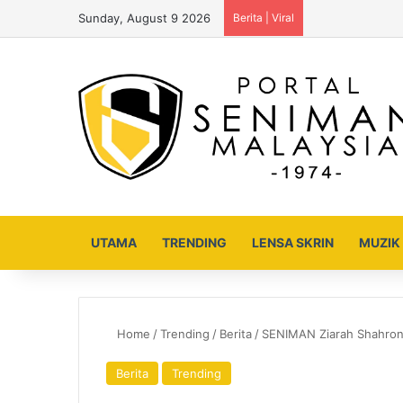
Sunday, August 9 2026
Berita | Viral
UTAMA
TRENDING
LENSA SKRIN
MUZIK
Home
/
Trending
/
Berita
/
SENIMAN Ziarah Shahron
Berita
Trending