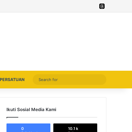
Facebook
X
YouTube
Instagram
Thread
Search
PERSATUAN
for
Ikuti Sosial Media Kami
0
10.1 k