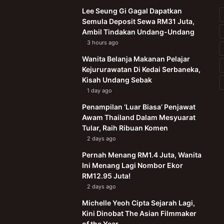
Lee Seung Gi Gagal Dapatkan
Semula Deposit Sewa RM31 Juta,
Ambil Tindakan Undang-Undang
3 hours ago
Wanita Belanja Makanan Pelajar
Kejururawatan Di Kedai Serbaneka,
Kisah Undang Sebak
1 day ago
Penampilan ‘Luar Biasa’ Penjawat
Awam Thailand Dalam Mesyuarat
Tular, Raih Ribuan Komen
2 days ago
Pernah Menang RM1.4 Juta, Wanita
Ini Menang Lagi Nombor Ekor
RM12.95 Juta!
2 days ago
Michelle Yeoh Cipta Sejarah Lagi,
Kini Dinobat The Asian Filmmaker
of the Year