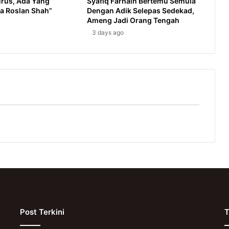
urus, Ada Yang
Syafiq Farhain Bertemu Semula
ya Roslan Shah”
Dengan Adik Selepas Sedekad,
Ameng Jadi Orang Tengah
3 days ago
Post Terkini
T