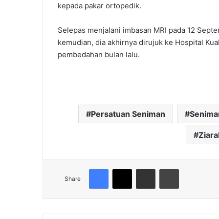
kepada pakar ortopedik.
Selepas menjalani imbasan MRI pada 12 Septe
kemudian, dia akhirnya dirujuk ke Hospital Ku
pembedahan bulan lalu.
Persatuan Seniman
Senima
Ziara
Facebook
X
Share via Email
Print
Share