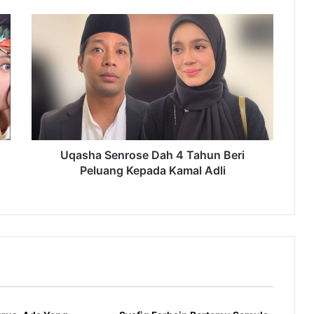
Uqasha
Senrose
Dah
4
Tahun
Beri
Peluang
Kepada
Kamal
Adli
Uqasha Senrose Dah 4 Tahun Beri
Peluang Kepada Kamal Adli