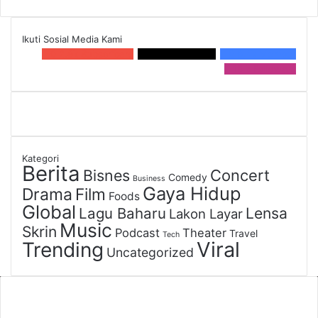
Ikuti Sosial Media Kami
0
2.9k Subscribers
10.1 k
Followers
0
6.4k Member
15 k
Followers
Kategori
Berita
Bisnes
Concert
Comedy
Business
Gaya Hidup
Drama
Film
Foods
Global
Lagu Baharu
Lensa
Lakon Layar
Music
Skrin
Podcast
Theater
Travel
Tech
Viral
Trending
Uncategorized
Penafian/Disclaimer
Portal ini merupakan sumber berita dan informasi umum. Walaupun