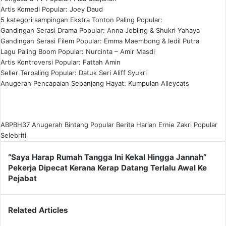
Artis Komedi Popular: Joey Daud
5 kategori sampingan Ekstra Tonton Paling Popular:
Gandingan Serasi Drama Popular: Anna Jobling & Shukri Yahaya
Gandingan Serasi Filem Popular: Emma Maembong & Iedil Putra
Lagu Paling Boom Popular: Nurcinta – Amir Masdi
Artis Kontroversi Popular: Fattah Amin
Seller Terpaling Popular: Datuk Seri Aliff Syukri
Anugerah Pencapaian Sepanjang Hayat: Kumpulan Alleycats
ABPBH37
Anugerah Bintang Popular Berita Harian
Ernie Zakri
Popular
Selebriti
“Saya
“Saya Harap Rumah Tangga Ini Kekal Hingga Jannah”
Harap
Pekerja
Pekerja Dipecat Kerana Kerap Datang Terlalu Awal Ke
Rumah
Dipecat
Pejabat
Tangga
Kerana
Ini
Kerap
Kekal
Datang
Related Articles
Hingga
Terlalu