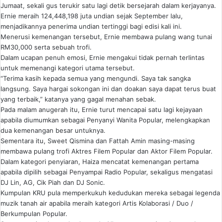
Jumaat, sekali gus terukir satu lagi detik bersejarah dalam kerjayanya.
Ernie meraih 124,448,198 juta undian sejak September lalu,
menjadikannya penerima undian tertinggi bagi edisi kali ini.
Menerusi kemenangan tersebut, Ernie membawa pulang wang tunai
RM30,000 serta sebuah trofi.
Dalam ucapan penuh emosi, Ernie mengakui tidak pernah terlintas
untuk memenangi kategori utama tersebut.
“Terima kasih kepada semua yang mengundi. Saya tak sangka
langsung. Saya hargai sokongan ini dan doakan saya dapat terus buat
yang terbaik,” katanya yang gagal menahan sebak.
Pada malam anugerah itu, Ernie turut mencapai satu lagi kejayaan
apabila diumumkan sebagai Penyanyi Wanita Popular, melengkapkan
dua kemenangan besar untuknya.
Sementara itu, Sweet Qismina dan Fattah Amin masing-masing
membawa pulang trofi Aktres Filem Popular dan Aktor Filem Popular.
Dalam kategori penyiaran, Haiza mencatat kemenangan pertama
apabila dipilih sebagai Penyampai Radio Popular, sekaligus mengatasi
DJ Lin, AG, Cik Piah dan DJ Sonic.
Kumpulan KRU pula memperkukuh kedudukan mereka sebagai legenda
muzik tanah air apabila meraih kategori Artis Kolaborasi / Duo /
Berkumpulan Popular.