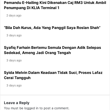
Jannah”
Awal
Pemandu E-Hailing Kini Dikenakan Caj RM3 Untuk Ambil
Ke
Penumpang Di KLIA Terminal 1
Pejabat
2 days ago
“Bila Dah Kurus, Ada Yang Panggil Saya Roslan Shah”
3 days ago
Syafiq Farhain Bertemu Semula Dengan Adik Selepas
Sedekad, Ameng Jadi Orang Tengah
3 days ago
Syida Melvin Dalam Keadaan Tidak Suci, Proses Lafaz
Cerai Tangguh
3 days ago
Leave a Reply
You must be
logged in
to post a comment.