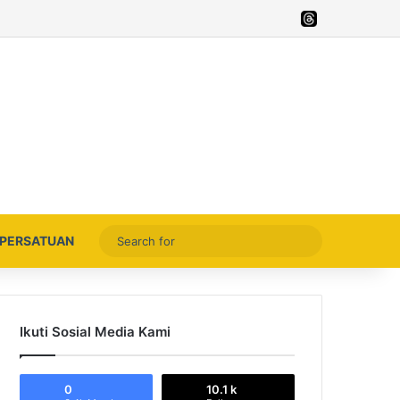
Facebook
X
YouTube
Instagram
Thread
Search
PERSATUAN
for
Ikuti Sosial Media Kami
0
10.1 k