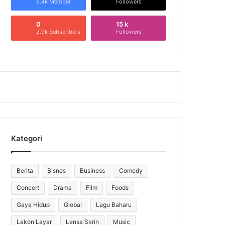
6.4k Member
Followers
0
15 k
2.9k Subscribers
Followers
Kategori
Berita
Bisnes
Business
Comedy
Concert
Drama
Film
Foods
Gaya Hidup
Global
Lagu Baharu
Lakon Layar
Lensa Skrin
Music