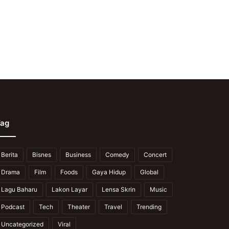
ag
Berita
Bisnes
Business
Comedy
Concert
Drama
Film
Foods
Gaya Hidup
Global
Lagu Baharu
Lakon Layar
Lensa Skrin
Music
Podcast
Tech
Theater
Travel
Trending
Uncategorized
Viral