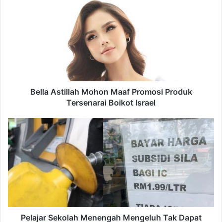
Astillah
Mohon
Maaf
Promosi
Produk
Tersenarai
Boikot
Israel
Bella Astillah Mohon Maaf Promosi Produk
Tersenarai Boikot Israel
Pelajar
Sekolah
Menengah
Mengeluh
Tak
Dapat
Subsidi
BUDI95
Kerana
Tiada
Pelajar Sekolah Menengah Mengeluh Tak Dapat