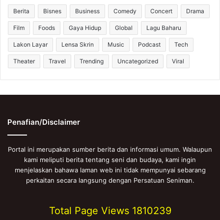
Berita
Bisnes
Business
Comedy
Concert
Drama
Film
Foods
Gaya Hidup
Global
Lagu Baharu
Lakon Layar
Lensa Skrin
Music
Podcast
Tech
Theater
Travel
Trending
Uncategorized
Viral
Penafian/Disclaimer
Portal ini merupakan sumber berita dan informasi umum. Walaupun
kami meliputi berita tentang seni dan budaya, kami ingin
menjelaskan bahawa laman web ini tidak mempunyai sebarang
perkaitan secara langsung dengan Persatuan Seniman.
Total Page Views
1810239