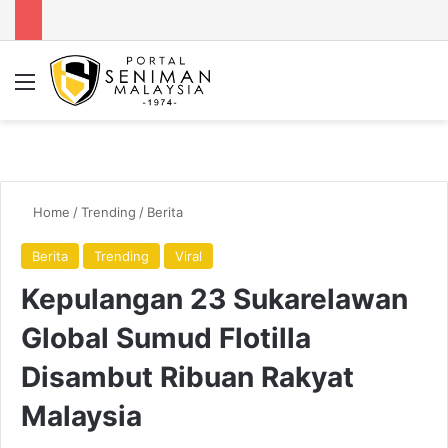
Menu
Se
Home
/
Trending
/
Berita
Berita
Trending
Viral
Kepulangan 23 Sukarelawan
Global Sumud Flotilla
Disambut Ribuan Rakyat
Malaysia