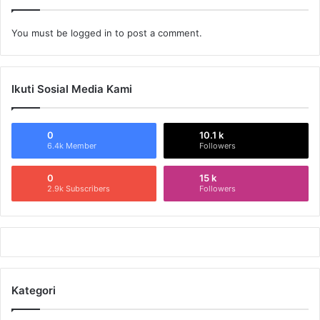
You must be
logged in
to post a comment.
Ikuti Sosial Media Kami
0
10.1 k
6.4k Member
Followers
0
15 k
2.9k Subscribers
Followers
Kategori