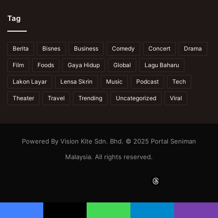
Tag
Berita
Bisnes
Business
Comedy
Concert
Drama
Film
Foods
Gaya Hidup
Global
Lagu Baharu
Lakon Layar
Lensa Skrin
Music
Podcast
Tech
Theater
Travel
Trending
Uncategorized
Viral
Powered By Vision Kite Sdn. Bhd. © 2025 Portal Seniman
Malaysia. All rights reserved.
Facebook
X
YouTube
Instagram
Thread