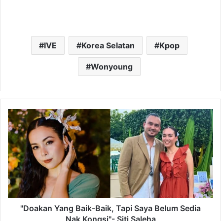
IVE
Korea Selatan
Kpop
Wonyoung
"Doakan
Yang
Baik-
Baik,
Tapi
Saya
Belum
Sedia
Nak
Kongsi"-
"Doakan Yang Baik-Baik, Tapi Saya Belum Sedia
Siti
Nak Kongsi"- Siti Saleha