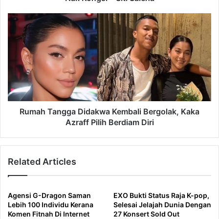
Saleha
Rumah
Tangga
Didakwa
Kembali
Bergolak,
Kaka
Azraff
Pilih
Berdiam
Diri
Rumah Tangga Didakwa Kembali Bergolak, Kaka
Azraff Pilih Berdiam Diri
Related Articles
Agensi G-Dragon Saman
EXO Bukti Status Raja K-pop,
Lebih 100 Individu Kerana
Selesai Jelajah Dunia Dengan
Komen Fitnah Di Internet
27 Konsert Sold Out