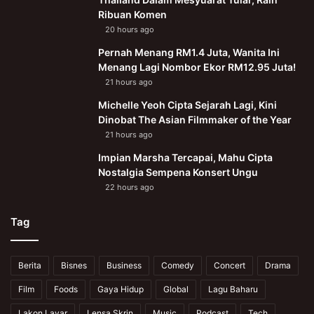
Ribuan Komen
20 hours ago
Pernah Menang RM1.4 Juta, Wanita Ini
Menang Lagi Nombor Ekor RM12.95 Juta!
21 hours ago
Michelle Yeoh Cipta Sejarah Lagi, Kini
Dinobat The Asian Filmmaker of the Year
21 hours ago
Impian Marsha Tercapai, Mahu Cipta
Nostalgia Sempena Konsert Ungu
22 hours ago
Tag
Berita
Bisnes
Business
Comedy
Concert
Drama
Film
Foods
Gaya Hidup
Global
Lagu Baharu
Lakon Layar
Lensa Skrin
Music
Podcast
Tech