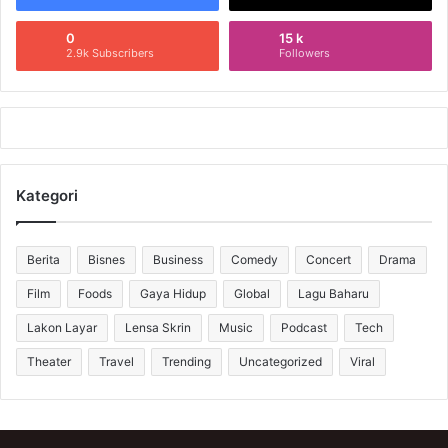
0
15 k
2.9k Subscribers
Followers
Kategori
Berita
Bisnes
Business
Comedy
Concert
Drama
Film
Foods
Gaya Hidup
Global
Lagu Baharu
Lakon Layar
Lensa Skrin
Music
Podcast
Tech
Theater
Travel
Trending
Uncategorized
Viral