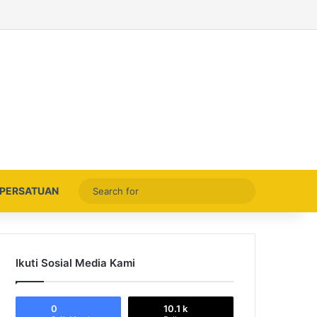
Facebook
X
YouTube
Instagram
Thread
Search
PERSATUAN
for
Ikuti Sosial Media Kami
0
10.1 k