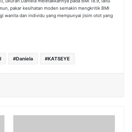
), ukuran Daniela meletakkannya pada BMI 18.9, iaitu
Namun, pakar kesihatan moden semakin mengkritik BMI
gi wanita dan individu yang mempunyai jisim otot yang
I
Daniela
KATSEYE
Sumbangan
Penggiat
Muzik