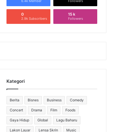
6.4k Member
Followers
0
15 k
2.9k Subscribers
Followers
Kategori
Berita
Bisnes
Business
Comedy
Concert
Drama
Film
Foods
Gaya Hidup
Global
Lagu Baharu
Lakon Layar
Lensa Skrin
Music