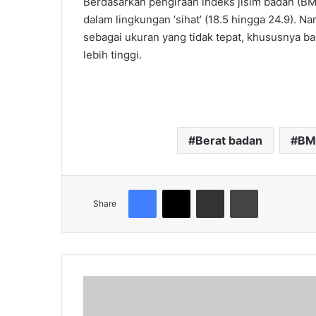
Berdasarkan pengiraan indeks jisim badan (BMI
dalam lingkungan ‘sihat’ (18.5 hingga 24.9). 
sebagai ukuran yang tidak tepat, khususnya ba
lebih tinggi.
Berat badan
BM
Facebook
X
Share via Email
Print
Share
Wanita
Ini
Berang,