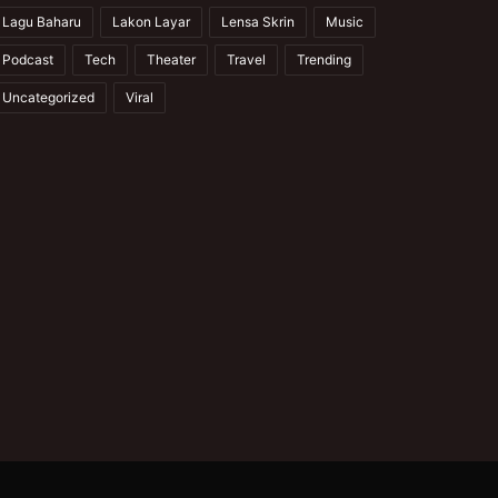
Lagu Baharu
Lakon Layar
Lensa Skrin
Music
Podcast
Tech
Theater
Travel
Trending
Uncategorized
Viral