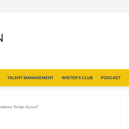
TALENT MANAGEMENT
WRITER’S CLUB
PODCAST
dakwa Terlalu Kurus?