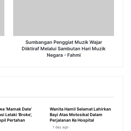
Wajar
Diiktiraf
Melalui
Sambutan
Hari
Muzik
Negara
Sumbangan Penggiat Muzik Wajar
-
Diiktiraf Melalui Sambutan Hari Muzik
Fahmi
Negara - Fahmi
wa ‘Mamak Date’
Wanita Hamil Selamat Lahirkan
i Lelaki ‘Broke’,
Bayi Atas Motosikal Dalam
pil Pertahan
Perjalanan Ke Hospital
1 day ago