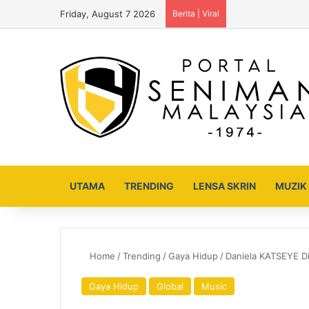
Friday, August 7 2026
Berita | Viral
UTAMA
TRENDING
LENSA SKRIN
MUZIK
Home
/
Trending
/
Gaya Hidup
/
Daniela KATSEYE Di
Gaya Hidup
Global
Music