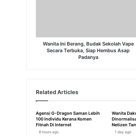
Budak
Sekolah
Vape
Secara
Terbuka,
Siap
Hembus
Wanita Ini Berang, Budak Sekolah Vape
Asap
Secara Terbuka, Siap Hembus Asap
Padanya
Padanya
Related Articles
Agensi G-Dragon Saman Lebih
Wanita Dak
100 Individu Kerana Komen
Dinormalisas
Fitnah Di Internet
Netizen Tam
8 hours ago
1 day ago