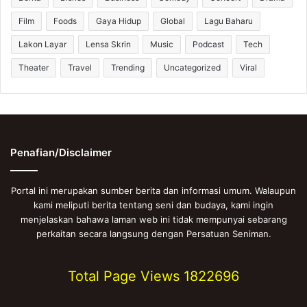
Film
Foods
Gaya Hidup
Global
Lagu Baharu
Lakon Layar
Lensa Skrin
Music
Podcast
Tech
Theater
Travel
Trending
Uncategorized
Viral
Penafian/Disclaimer
Portal ini merupakan sumber berita dan informasi umum. Walaupun
kami meliputi berita tentang seni dan budaya, kami ingin
menjelaskan bahawa laman web ini tidak mempunyai sebarang
perkaitan secara langsung dengan Persatuan Seniman.
Total Page Views
1822696