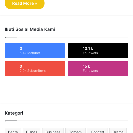
Read More »
Ikuti Sosial Media Kami
0
10.1 k
6.4k Member
Followers
0
15 k
2.9k Subscribers
Followers
Kategori
Berita
Bisnes
Business
Comedy
Concert
Drama