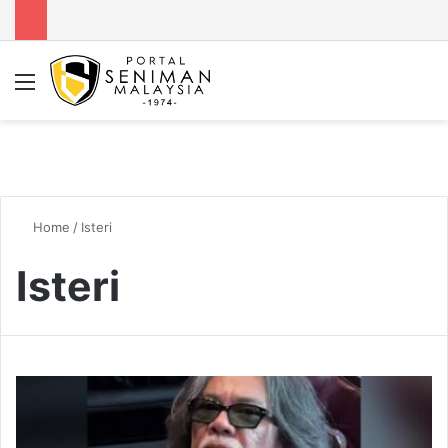
Menu
Se
Home
/
Isteri
Isteri