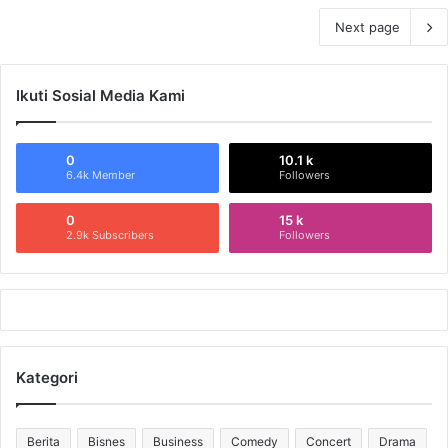
Next page
Ikuti Sosial Media Kami
0
10.1 k
6.4k Member
Followers
0
15 k
2.9k Subscribers
Followers
Kategori
Berita
Bisnes
Business
Comedy
Concert
Drama