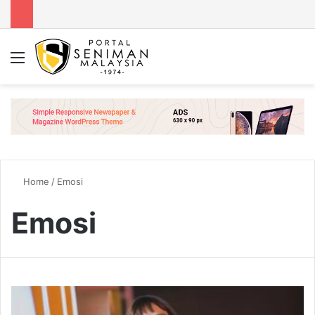
Menu
Se
Home
/
Emosi
Emosi