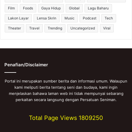
Film
Foods
Gaya Hidup
Global
Lagu Baharu
Lakon Layar
Lensa Skrin
Music
Podcast
Tech
Theater
Travel
Trending
Uncategorized
Viral
Penafian/Disclaimer
Portal ini merupakan sumber berita dan informasi umum. Walaupun
kami meliputi berita tentang seni dan budaya, kami ingin
menjelaskan bahawa laman web ini tidak mempunyai sebarang
perkaitan secara langsung dengan Persatuan Seniman.
Total Page Views
1809250