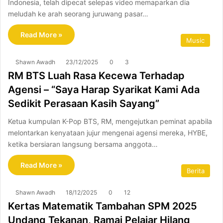
Indonesia, telah dipecat selepas video memaparkan dia
meludah ke arah seorang juruwang pasar…
Read More »
Music
Shawn Awadh
23/12/2025
0
3
RM BTS Luah Rasa Kecewa Terhadap
Agensi – “Saya Harap Syarikat Kami Ada
Sedikit Perasaan Kasih Sayang”
Ketua kumpulan K-Pop BTS, RM, mengejutkan peminat apabila
melontarkan kenyataan jujur mengenai agensi mereka, HYBE,
ketika bersiaran langsung bersama anggota…
Read More »
Berita
Shawn Awadh
18/12/2025
0
12
Kertas Matematik Tambahan SPM 2025
Undang Tekanan, Ramai Pelajar Hilang