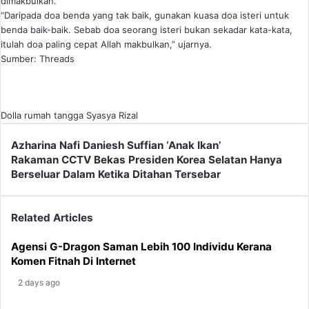
dimakbulkan.
“Daripada doa benda yang tak baik, gunakan kuasa doa isteri untuk
benda baik-baik. Sebab doa seorang isteri bukan sekadar kata-kata,
itulah doa paling cepat Allah makbulkan,” ujarnya.
Sumber: Threads
Dolla
rumah tangga
Syasya Rizal
Azharina
Azharina Nafi Daniesh Suffian ‘Anak Ikan’
Nafi
Rakaman
Rakaman CCTV Bekas Presiden Korea Selatan Hanya
Daniesh
CCTV
Berseluar Dalam Ketika Ditahan Tersebar
Suffian
Bekas
‘Anak
Presiden
Ikan’
Korea
Related Articles
Selatan
Hanya
Agensi G-Dragon Saman Lebih 100 Individu Kerana
Berseluar
Komen Fitnah Di Internet
Dalam
2 days ago
Ketika
Ditahan