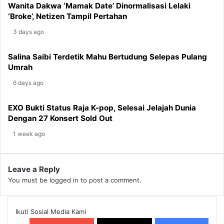
Wanita Dakwa ‘Mamak Date’ Dinormalisasi Lelaki
Tersebar
‘Broke’, Netizen Tampil Pertahan
3 days ago
Salina Saibi Terdetik Mahu Bertudung Selepas Pulang
Umrah
6 days ago
EXO Bukti Status Raja K-pop, Selesai Jelajah Dunia
Dengan 27 Konsert Sold Out
1 week ago
Leave a Reply
You must be
logged in
to post a comment.
Ikuti Sosial Media Kami
0
2.9k Subscribers
10.1 k
Followers
0
6.4k Member