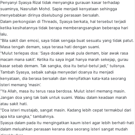
Penyanyi Syasya Rizal tidak menyangka gurauan kasar terhadap
suaminya, Nasrullah Mohd. Sapie menjadi kenyataan sehingga
menyebabkan dirinya diselubungi perasaan bersalah.
Dalam perkongsian di Threads, Syasya berkata, hal tersebut terjadi
ketika kesihatannya tidak berapa memberangsangkan beberapa hari
lalu.
“Bila sakit dan emosi, saya tidak sengaja buat sesuatu yang tidak patut.
Masa tengah demam, saya terasa hati dengan suami.
“Mulut terlepas doa: ‘Saya doakan awak pula demam, biar awak rasa
macam mana sakit’. Ketika itu saya ingat hanya marah sekejap, gurau
kasar sebab demam. Tak sangka, doa itu betul-betul jadi,” tulisnya.
Tambah Syasya, sebaik sahaja menyedari doanya itu menjadi
kenyataan, dia berasa bersalah dan menyifatkan kata-kata seorang
isteri memang ‘masin’.
“Ya Allah, masa itu terus rasa berdosa. Mulut isteri memang masin.
Jangan doa yang tak baik untuk suami. Walau dalam keadaan marah
atau sakit hati.
“Doa isteri mustajab, sangat masin. Kadang lebih cepat termakbul dari
apa kita sangka,” tambahnya.
Syasya dalam pada itu mengingatkan kaum isteri agar lebih berhati-hati
dalam meluahkan perasaan kerana doa seorang isteri sangat mudah