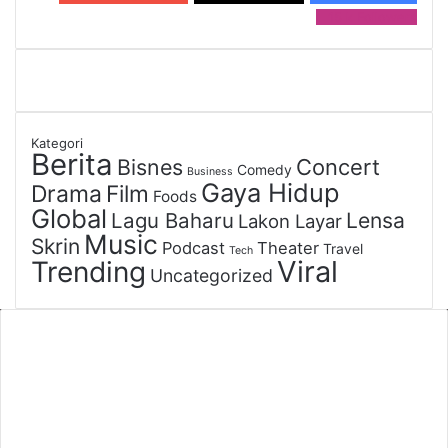
15 k
Followers
Kategori
Berita
Bisnes
Concert
Comedy
Business
Gaya Hidup
Drama
Film
Foods
Global
Lagu Baharu
Lensa
Lakon Layar
Music
Skrin
Podcast
Theater
Travel
Tech
Viral
Trending
Uncategorized
Penafian/Disclaimer
Portal ini merupakan sumber berita dan informasi umum. Walaupun
kami meliputi berita tentang seni dan budaya, kami ingin
menjelaskan bahawa laman web ini tidak mempunyai sebarang
perkaitan secara langsung dengan Persatuan Seniman.