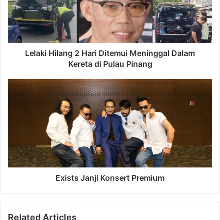
Ditemui
Meninggal
Dalam
Kereta
di
Pulau
Lelaki Hilang 2 Hari Ditemui Meninggal Dalam
Pinang
Kereta di Pulau Pinang
Exists
Janji
Konsert
Premium
Exists Janji Konsert Premium
Related Articles