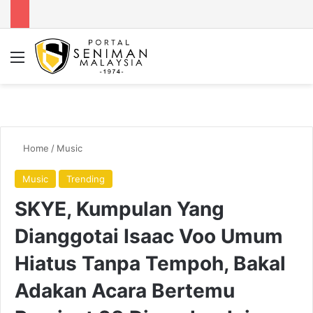
Menu
Se
Home
/
Music
Music
Trending
SKYE, Kumpulan Yang
Dianggotai Isaac Voo Umum
Hiatus Tanpa Tempoh, Bakal
Adakan Acara Bertemu