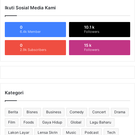
Ikuti Sosial Media Kami
0
10.1 k
6.4k Member
Followers
0
15 k
2.9k Subscribers
Followers
Kategori
Berita
Bisnes
Business
Comedy
Concert
Drama
Film
Foods
Gaya Hidup
Global
Lagu Baharu
Lakon Layar
Lensa Skrin
Music
Podcast
Tech