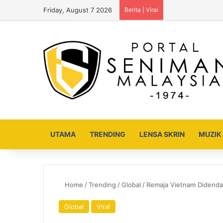
Friday, August 7 2026
Berita | Viral
UTAMA
TRENDING
LENSA SKRIN
MUZIK
Home
/
Trending
/
Global
/
Remaja Vietnam Didenda
Global
Viral