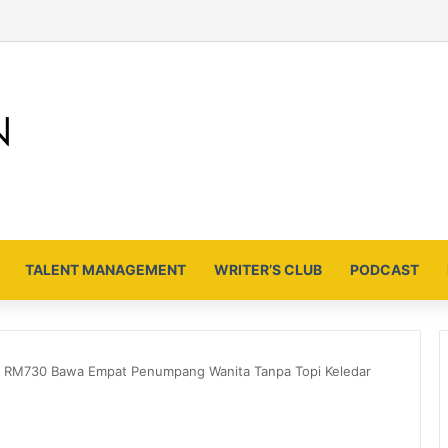
TALENT MANAGEMENT
WRITER’S CLUB
PODCAST
 RM730 Bawa Empat Penumpang Wanita Tanpa Topi Keledar