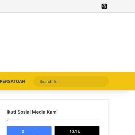
Facebook
X
YouTube
Instagram
Thread
Search
PERSATUAN
for
Ikuti Sosial Media Kami
0
10.1 k