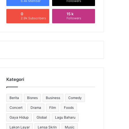
6.4k Member
Followers
0
15 k
2.9k Subscribers
Followers
Kategori
Berita
Bisnes
Business
Comedy
Concert
Drama
Film
Foods
Gaya Hidup
Global
Lagu Baharu
Lakon Layar
Lensa Skrin
Music