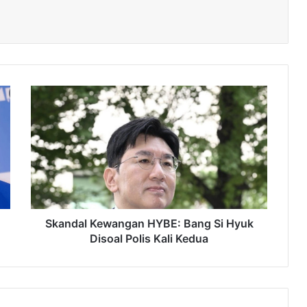
Skandal
Kewangan
HYBE:
Bang
Si
Hyuk
Disoal
Polis
Kali
Kedua
Skandal Kewangan HYBE: Bang Si Hyuk
Disoal Polis Kali Kedua