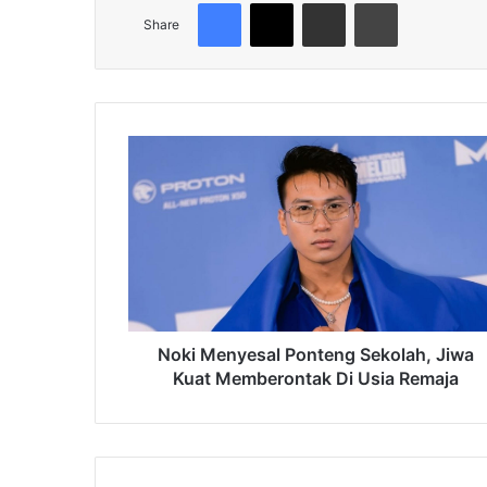
Facebook
X
Share via Email
Print
Share
Noki
Menyesal
Ponteng
Sekolah,
Jiwa
Kuat
Memberontak
Di
Usia
Remaja
Noki Menyesal Ponteng Sekolah, Jiwa
Kuat Memberontak Di Usia Remaja