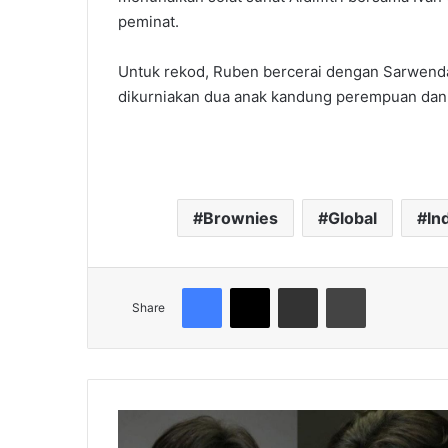
peminat.
Untuk rekod, Ruben bercerai dengan Sarwenda
dikurniakan dua anak kandung perempuan dan s
Brownies
Global
In
Facebook
X
Share via Email
Print
Share
"Saya
Tidak