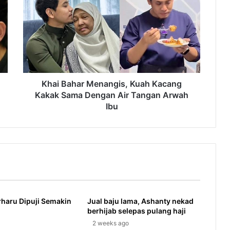
Menangis,
Kuah
Kacang
Kakak
Sama
Dengan
Air
Tangan
Khai Bahar Menangis, Kuah Kacang
Arwah
Kakak Sama Dengan Air Tangan Arwah
Ibu
Ibu
rharu Dipuji Semakin
Jual baju lama, Ashanty nekad
berhijab selepas pulang haji
2 weeks ago