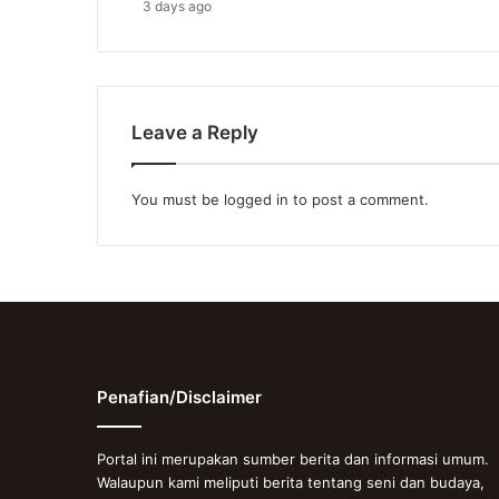
3 days ago
Leave a Reply
You must be
logged in
to post a comment.
Penafian/Disclaimer
Portal ini merupakan sumber berita dan informasi umum.
Walaupun kami meliputi berita tentang seni dan budaya,