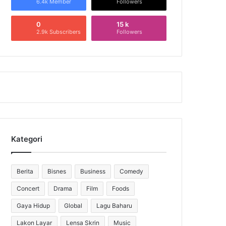
6.4k Member
Followers
0
15 k
2.9k Subscribers
Followers
Kategori
Berita
Bisnes
Business
Comedy
Concert
Drama
Film
Foods
Gaya Hidup
Global
Lagu Baharu
Lakon Layar
Lensa Skrin
Music