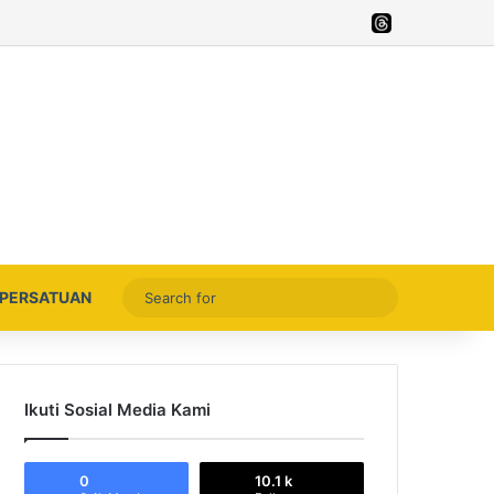
Facebook
X
YouTube
Instagram
Thread
Search
PERSATUAN
for
Ikuti Sosial Media Kami
0
10.1 k