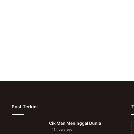
Post Terkini
T
Cik Man Meninggal Dunia
15 hours ago