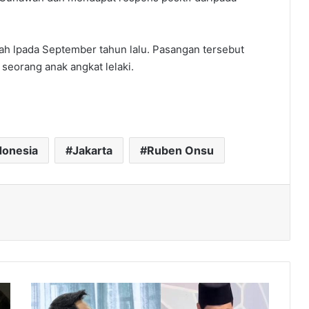
h lpada September tahun lalu. Pasangan tersebut
eorang anak angkat lelaki.
donesia
Jakarta
Ruben Onsu
Khai
Bahar