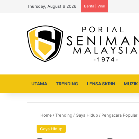
Thursday, August 6 2026
Berita | Viral
UTAMA
TRENDING
LENSA SKRIN
MUZIK
Home
/
Trending
/
Gaya Hidup
/
Pengacara Popular
Gaya Hidup