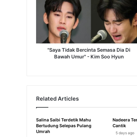
Bercinta
Semasa
Dia
Di
Bawah
Umur"
-
Kim
"Saya Tidak Bercinta Semasa Dia Di
Soo
Bawah Umur" - Kim Soo Hyun
Hyun
Related Articles
Salina Saibi Terdetik Mahu
Nadeera Te
Bertudung Selepas Pulang
Cantik
Umrah
5 days ago