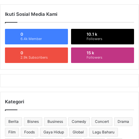
Ikuti Sosial Media Kami
0
10.1 k
6.4k Member
Followers
0
15 k
2.9k Subscribers
Followers
Kategori
Berita
Bisnes
Business
Comedy
Concert
Drama
Film
Foods
Gaya Hidup
Global
Lagu Baharu