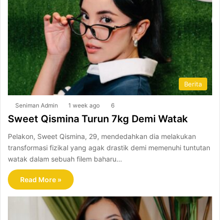
Berita
Seniman Admin
1 week ago
6
Sweet Qismina Turun 7kg Demi Watak
Pelakon, Sweet Qismina, 29, mendedahkan dia melakukan
transformasi fizikal yang agak drastik demi memenuhi tuntutan
watak dalam sebuah filem baharu…
Read More »