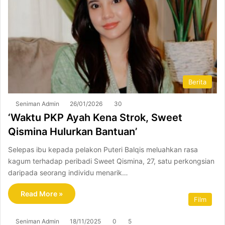
Berita
Seniman Admin
26/01/2026
30
‘Waktu PKP Ayah Kena Strok, Sweet
Qismina Hulurkan Bantuan’
Selepas ibu kepada pelakon Puteri Balqis meluahkan rasa
kagum terhadap peribadi Sweet Qismina, 27, satu perkongsian
daripada seorang individu menarik…
Read More »
Film
Seniman Admin
18/11/2025
0
5