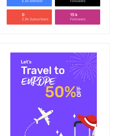
6.4k Member
Followers
0
15 k
2.9k Subscribers
Followers