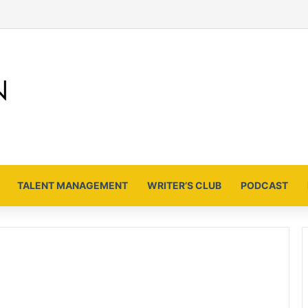
TALENT MANAGEMENT
WRITER’S CLUB
PODCAST