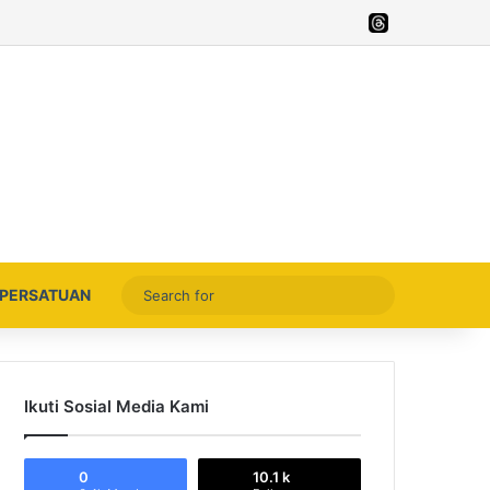
Facebook
X
YouTube
Instagram
Thread
Search
PERSATUAN
for
Ikuti Sosial Media Kami
0
10.1 k