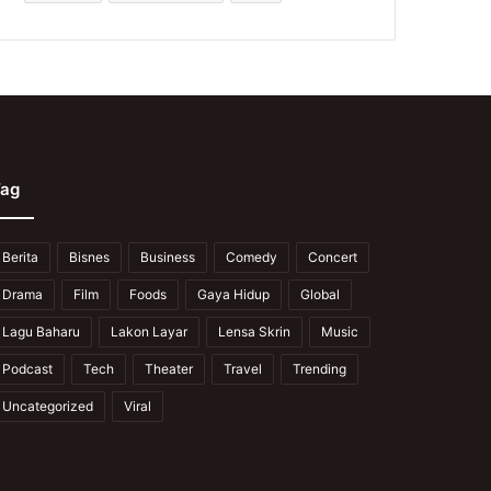
ag
Berita
Bisnes
Business
Comedy
Concert
Drama
Film
Foods
Gaya Hidup
Global
Lagu Baharu
Lakon Layar
Lensa Skrin
Music
Podcast
Tech
Theater
Travel
Trending
Uncategorized
Viral