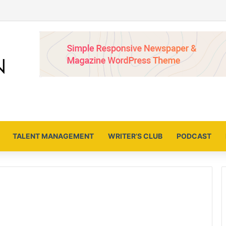
TALENT MANAGEMENT
WRITER’S CLUB
PODCAST