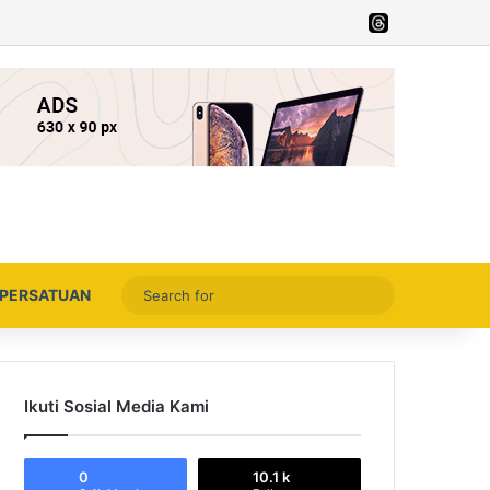
Facebook
X
YouTube
Instagram
Thread
Search
PERSATUAN
for
Ikuti Sosial Media Kami
0
10.1 k