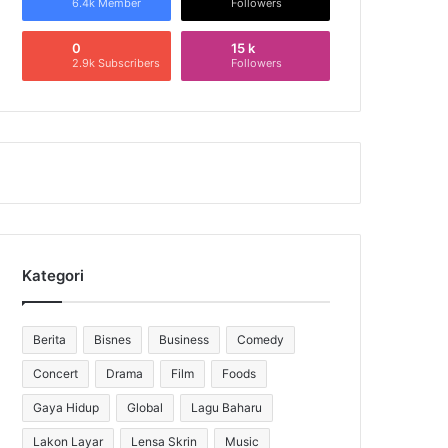
6.4k Member
Followers
0
15 k
2.9k Subscribers
Followers
Kategori
Berita
Bisnes
Business
Comedy
Concert
Drama
Film
Foods
Gaya Hidup
Global
Lagu Baharu
Lakon Layar
Lensa Skrin
Music