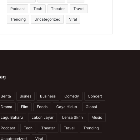
Podcast
Tech
Theater
Travel
Trending
Uncategorized
Viral
ag
Berita
Bisnes
Business
Comedy
Concert
Drama
Film
Foods
Gaya Hidup
Global
Lagu Baharu
Lakon Layar
Lensa Skrin
Music
Podcast
Tech
Theater
Travel
Trending
Uncategorized
Viral