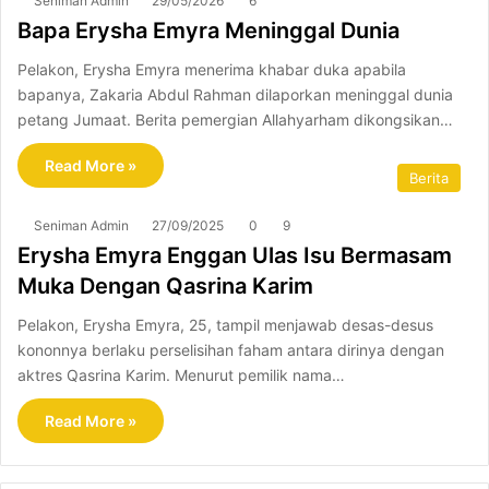
Seniman Admin
29/05/2026
6
Bapa Erysha Emyra Meninggal Dunia
Pelakon, Erysha Emyra menerima khabar duka apabila
bapanya, Zakaria Abdul Rahman dilaporkan meninggal dunia
petang Jumaat. Berita pemergian Allahyarham dikongsikan…
Read More »
Berita
Seniman Admin
27/09/2025
0
9
Erysha Emyra Enggan Ulas Isu Bermasam
Muka Dengan Qasrina Karim
Pelakon, Erysha Emyra, 25, tampil menjawab desas-desus
kononnya berlaku perselisihan faham antara dirinya dengan
aktres Qasrina Karim. Menurut pemilik nama…
Read More »