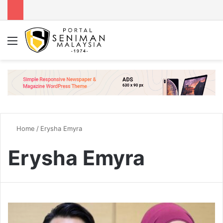
Menu
Se
Home
/
Erysha Emyra
Erysha Emyra