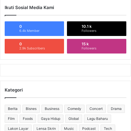
Ikuti Sosial Media Kami
0
10.1 k
6.4k Member
Followers
0
15 k
2.9k Subscribers
Followers
Kategori
Berita
Bisnes
Business
Comedy
Concert
Drama
Film
Foods
Gaya Hidup
Global
Lagu Baharu
Lakon Layar
Lensa Skrin
Music
Podcast
Tech