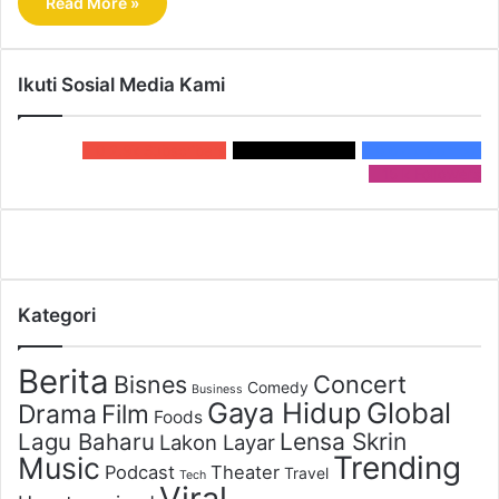
Read More »
Ikuti Sosial Media Kami
0
2.9k Subscribers
10.1 k
Followers
0
6.4k Member
15 k
Followers
Kategori
Berita
Bisnes
Concert
Comedy
Business
Gaya Hidup
Global
Drama
Film
Foods
Lagu Baharu
Lensa Skrin
Lakon Layar
Trending
Music
Podcast
Theater
Travel
Tech
Viral