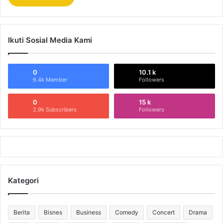
Ikuti Sosial Media Kami
0
10.1 k
6.4k Member
Followers
0
15 k
2.9k Subscribers
Followers
Kategori
Berita
Bisnes
Business
Comedy
Concert
Drama