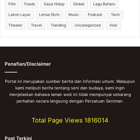
Film
Foods
Gaya Hidup
Global
Lagu Baharu
Lakon Layar
Lensa Skrin
Music
Podcast
Tech
Theater
Travel
Trending
Uncategorized
Viral
Penafian/Disclaimer
Portal ini merupakan sumber berita dan informasi umum. Walaupun
kami meliputi berita tentang seni dan budaya, kami ingin
menjelaskan bahawa laman web ini tidak mempunyai sebarang
perkaitan secara langsung dengan Persatuan Seniman.
Total Page Views
1816014
Post Terkini