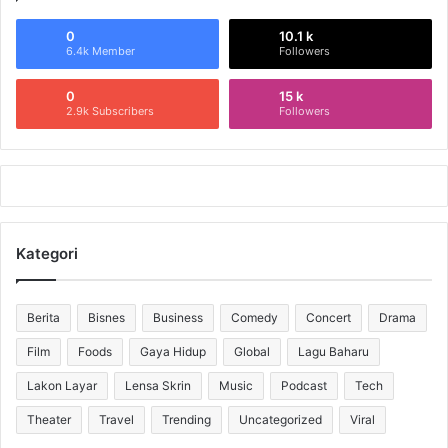
0
10.1 k
6.4k Member
Followers
0
15 k
2.9k Subscribers
Followers
Kategori
Berita
Bisnes
Business
Comedy
Concert
Drama
Film
Foods
Gaya Hidup
Global
Lagu Baharu
Lakon Layar
Lensa Skrin
Music
Podcast
Tech
Theater
Travel
Trending
Uncategorized
Viral