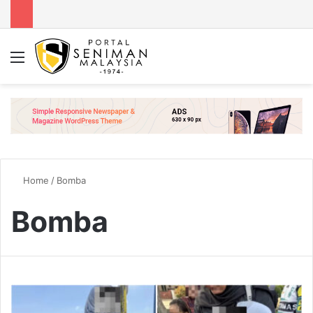
Menu
Se
Home
/
Bomba
Bomba