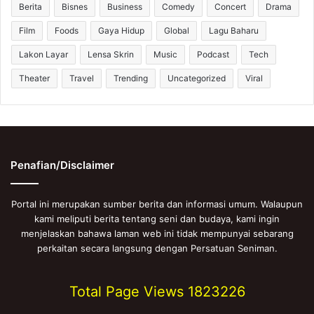
Berita
Bisnes
Business
Comedy
Concert
Drama
Film
Foods
Gaya Hidup
Global
Lagu Baharu
Lakon Layar
Lensa Skrin
Music
Podcast
Tech
Theater
Travel
Trending
Uncategorized
Viral
Penafian/Disclaimer
Portal ini merupakan sumber berita dan informasi umum. Walaupun
kami meliputi berita tentang seni dan budaya, kami ingin
menjelaskan bahawa laman web ini tidak mempunyai sebarang
perkaitan secara langsung dengan Persatuan Seniman.
Total Page Views
1823226