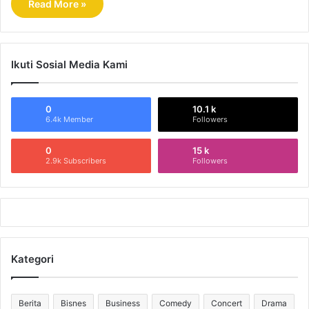
Read More »
Ikuti Sosial Media Kami
0
10.1 k
6.4k Member
Followers
0
15 k
2.9k Subscribers
Followers
Kategori
Berita
Bisnes
Business
Comedy
Concert
Drama