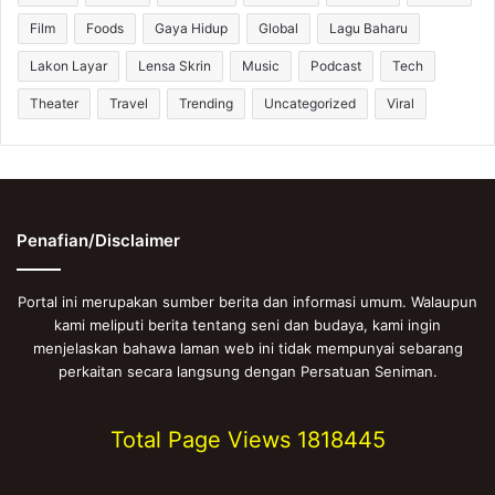
Film
Foods
Gaya Hidup
Global
Lagu Baharu
Lakon Layar
Lensa Skrin
Music
Podcast
Tech
Theater
Travel
Trending
Uncategorized
Viral
Penafian/Disclaimer
Portal ini merupakan sumber berita dan informasi umum. Walaupun
kami meliputi berita tentang seni dan budaya, kami ingin
menjelaskan bahawa laman web ini tidak mempunyai sebarang
perkaitan secara langsung dengan Persatuan Seniman.
Total Page Views
1818445