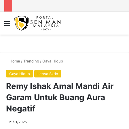
Menu
Se
Home
/
Trending
/
Gaya Hidup
Gaya Hidup
Lensa Skrin
Remy Ishak Amal Mandi Air
Garam Untuk Buang Aura
Negatif
21/11/2025