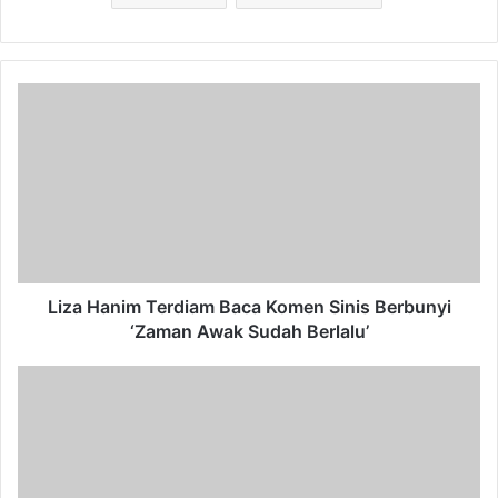
Liza
Hanim
Terdiam
Baca
Komen
Sinis
Berbunyi
‘Zaman
Awak
Sudah
Liza Hanim Terdiam Baca Komen Sinis Berbunyi
Berlalu’
‘Zaman Awak Sudah Berlalu’
Retrospektif
Bagai
Mengembalikan
Semula
Afgan
Yang