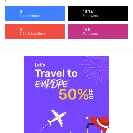
0
10.1 k
6.4k Member
Followers
0
15 k
2.9k Subscribers
Followers