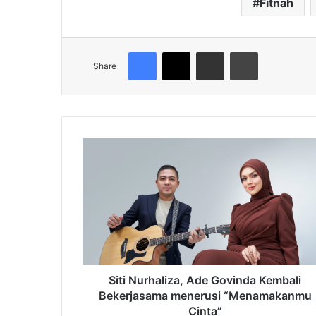
Fitnah
Facebook
X
Share via Email
Print
Share
Siti
Nurhaliza,
Ade
Govinda
Kembali
Bekerjasama
menerusi
“Menamakanmu
Cinta”
Siti Nurhaliza, Ade Govinda Kembali
Bekerjasama menerusi “Menamakanmu
Cinta”