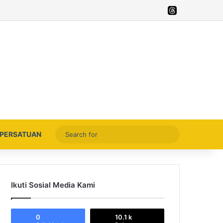
Facebook
X
YouTube
Instagram
Thread
Search
PERSATUAN
for
Ikuti Sosial Media Kami
0
10.1 k