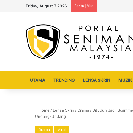
Friday, August 7 2026
Berita | Viral
UTAMA
TRENDING
LENSA SKRIN
MUZIK
Home
/
Lensa Skrin
/
Drama
/
Dituduh Jadi ‘Scammer
Undang-Undang
Drama
Viral