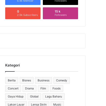
6.4k Member
Followers
0
15 k
2.9k Subscribers
Followers
Kategori
Berita
Bisnes
Business
Comedy
Concert
Drama
Film
Foods
Gaya Hidup
Global
Lagu Baharu
Lakon Layar
Lensa Skrin
Music