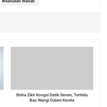
Hamidah Wahab
Shiha
Zikir
Kongsi
Detik
Seram,
Terhidu
Bau
Wangi
Dalam
Kereta
Shiha Zikir Kongsi Detik Seram, Terhidu
Bau Wangi Dalam Kereta