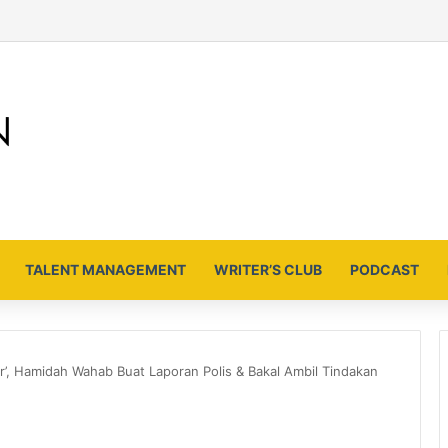
TALENT MANAGEMENT
WRITER’S CLUB
PODCAST
’, Hamidah Wahab Buat Laporan Polis & Bakal Ambil Tindakan