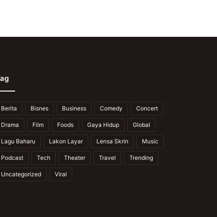
ag
Berita
Bisnes
Business
Comedy
Concert
Drama
Film
Foods
Gaya Hidup
Global
Lagu Baharu
Lakon Layar
Lensa Skrin
Music
Podcast
Tech
Theater
Travel
Trending
Uncategorized
Viral