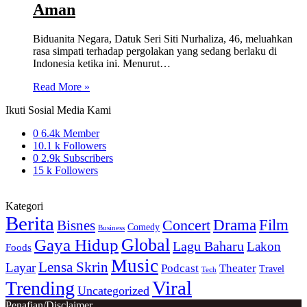
Aman
Biduanita Negara, Datuk Seri Siti Nurhaliza, 46, meluahkan
rasa simpati terhadap pergolakan yang sedang berlaku di
Indonesia ketika ini. Menurut…
Read More »
Ikuti Sosial Media Kami
0
6.4k Member
10.1 k
Followers
0
2.9k Subscribers
15 k
Followers
Kategori
Berita
Drama
Film
Bisnes
Concert
Comedy
Business
Gaya Hidup
Global
Lagu Baharu
Lakon
Foods
Music
Lensa Skrin
Layar
Podcast
Theater
Travel
Tech
Viral
Trending
Uncategorized
Penafian/Disclaimer