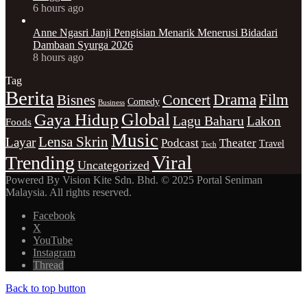
6 hours ago
Anne Ngasri Janji Pengisian Menarik Menerusi Bidadari
Dambaan Syurga 2026
8 hours ago
Tag
Berita
Drama
Film
Bisnes
Concert
Comedy
Business
Gaya Hidup
Global
Lagu Baharu
Lakon
Foods
Music
Lensa Skrin
Layar
Podcast
Theater
Travel
Tech
Viral
Trending
Uncategorized
Powered By Vision Kite Sdn. Bhd. © 2025 Portal Seniman
Malaysia. All rights reserved.
Facebook
X
YouTube
Instagram
Thread
Back to top button