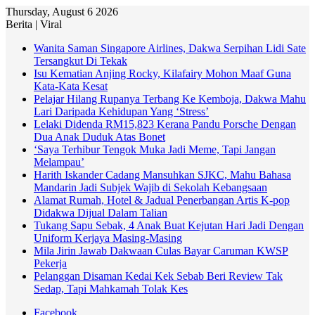
Thursday, August 6 2026
Berita | Viral
Wanita Saman Singapore Airlines, Dakwa Serpihan Lidi Sate
Tersangkut Di Tekak
Isu Kematian Anjing Rocky, Kilafairy Mohon Maaf Guna
Kata-Kata Kesat
Pelajar Hilang Rupanya Terbang Ke Kemboja, Dakwa Mahu
Lari Daripada Kehidupan Yang ‘Stress’
Lelaki Didenda RM15,823 Kerana Pandu Porsche Dengan
Dua Anak Duduk Atas Bonet
‘Saya Terhibur Tengok Muka Jadi Meme, Tapi Jangan
Melampau’
Harith Iskander Cadang Mansuhkan SJKC, Mahu Bahasa
Mandarin Jadi Subjek Wajib di Sekolah Kebangsaan
Alamat Rumah, Hotel & Jadual Penerbangan Artis K-pop
Didakwa Dijual Dalam Talian
Tukang Sapu Sebak, 4 Anak Buat Kejutan Hari Jadi Dengan
Uniform Kerjaya Masing-Masing
Mila Jirin Jawab Dakwaan Culas Bayar Caruman KWSP
Pekerja
Pelanggan Disaman Kedai Kek Sebab Beri Review Tak
Sedap, Tapi Mahkamah Tolak Kes
Facebook