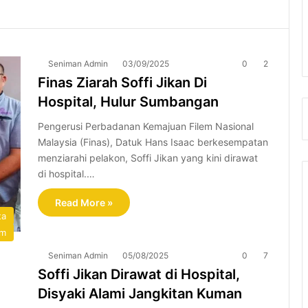
Seniman Admin
03/09/2025
0
2
Finas Ziarah Soffi Jikan Di
Hospital, Hulur Sumbangan
Pengerusi Perbadanan Kemajuan Filem Nasional
Malaysia (Finas), Datuk Hans Isaac berkesempatan
menziarahi pelakon, Soffi Jikan yang kini dirawat
di hospital.…
Read More »
ta
lm
Seniman Admin
05/08/2025
0
7
Soffi Jikan Dirawat di Hospital,
Disyaki Alami Jangkitan Kuman