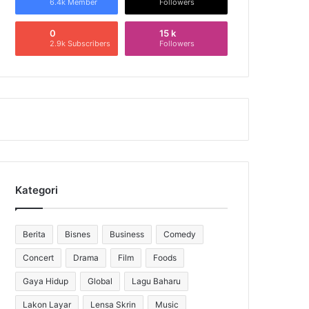
6.4k Member
Followers
0
15 k
2.9k Subscribers
Followers
Kategori
Berita
Bisnes
Business
Comedy
Concert
Drama
Film
Foods
Gaya Hidup
Global
Lagu Baharu
Lakon Layar
Lensa Skrin
Music