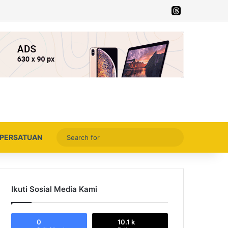
Facebook
X
YouTube
Instagram
Thread
Search
PERSATUAN
for
Ikuti Sosial Media Kami
0
10.1 k