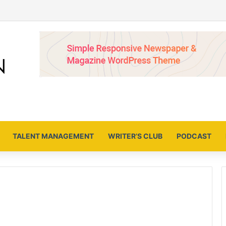
TALENT MANAGEMENT
WRITER’S CLUB
PODCAST