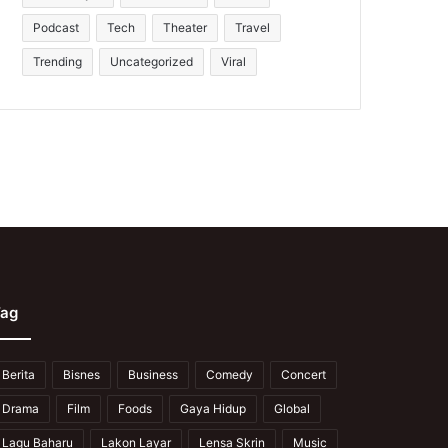
Podcast
Tech
Theater
Travel
Trending
Uncategorized
Viral
ag
Berita
Bisnes
Business
Comedy
Concert
Drama
Film
Foods
Gaya Hidup
Global
Lagu Baharu
Lakon Layar
Lensa Skrin
Music