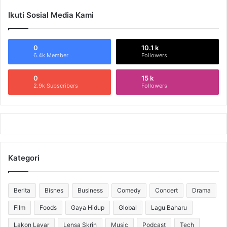
Ikuti Sosial Media Kami
0
10.1 k
6.4k Member
Followers
0
15 k
2.9k Subscribers
Followers
Kategori
Berita
Bisnes
Business
Comedy
Concert
Drama
Film
Foods
Gaya Hidup
Global
Lagu Baharu
Lakon Layar
Lensa Skrin
Music
Podcast
Tech