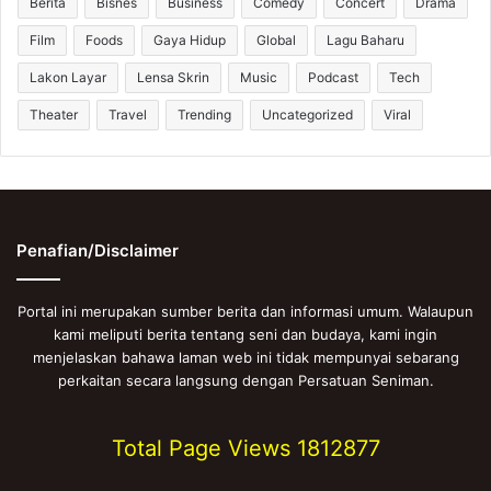
Berita
Bisnes
Business
Comedy
Concert
Drama
Film
Foods
Gaya Hidup
Global
Lagu Baharu
Lakon Layar
Lensa Skrin
Music
Podcast
Tech
Theater
Travel
Trending
Uncategorized
Viral
Penafian/Disclaimer
Portal ini merupakan sumber berita dan informasi umum. Walaupun
kami meliputi berita tentang seni dan budaya, kami ingin
menjelaskan bahawa laman web ini tidak mempunyai sebarang
perkaitan secara langsung dengan Persatuan Seniman.
Total Page Views
1812877