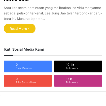
Satu kes scam percintaan yang melibatkan individu menyamar
sebagai pelakon terkenal, Lee Jung Jae telah terbongkar baru-
baru ini. Menurut laporan…
Read More »
Ikuti Sosial Media Kami
0
10.1 k
6.4k Member
Followers
0
15 k
2.9k Subscribers
Followers