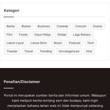
Kategori
Berita
Bisnes
Business
Comedy
Concert
Drama
Film
Foods
Gaya Hidup
Global
Lagu Baharu
Lakon Layar
Lensa Skrin
Music
Podcast
Tech
Theater
Travel
Trending
Uncategorized
Viral
Penafian/Disclaimer
Portal ini merupakan sumber berita dan informasi umum. Walaupun
kami meliputi berita tentang seni dan budaya, kami ingin
menjelaskan bahawa laman web ini tidak mempunyai sebarang