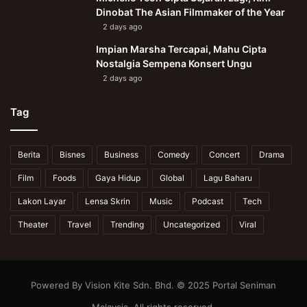
Dinobat The Asian Filmmaker of the Year
2 days ago
Impian Marsha Tercapai, Mahu Cipta
Nostalgia Sempena Konsert Ungu
2 days ago
Tag
Berita
Bisnes
Business
Comedy
Concert
Drama
Film
Foods
Gaya Hidup
Global
Lagu Baharu
Lakon Layar
Lensa Skrin
Music
Podcast
Tech
Theater
Travel
Trending
Uncategorized
Viral
Powered By Vision Kite Sdn. Bhd. © 2025 Portal Seniman