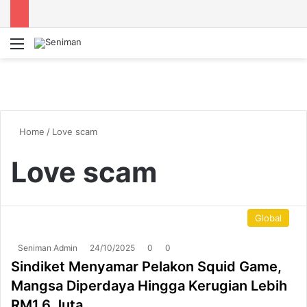
Menu
S
Home
/
Love scam
Love scam
Global
Seniman Admin
24/10/2025
0
0
Sindiket Menyamar Pelakon Squid Game,
Mangsa Diperdaya Hingga Kerugian Lebih
RM1.6 Juta