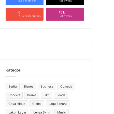
6.4k Member
Followers
0
15 k
2.9k Subscribers
Followers
Kategori
Berita
Bisnes
Business
Comedy
Concert
Drama
Film
Foods
Gaya Hidup
Global
Lagu Baharu
Lakon Layar
Lensa Skrin
Music