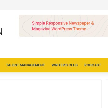
TALENT MANAGEMENT
WRITER’S CLUB
PODCAST