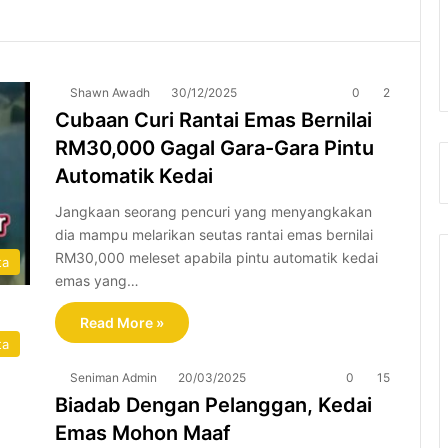
Shawn Awadh
30/12/2025
0
2
Cubaan Curi Rantai Emas Bernilai
RM30,000 Gagal Gara-Gara Pintu
Automatik Kedai
Jangkaan seorang pencuri yang menyangkakan
dia mampu melarikan seutas rantai emas bernilai
RM30,000 meleset apabila pintu automatik kedai
ta
emas yang…
Read More »
ta
Seniman Admin
20/03/2025
0
15
Biadab Dengan Pelanggan, Kedai
Emas Mohon Maaf