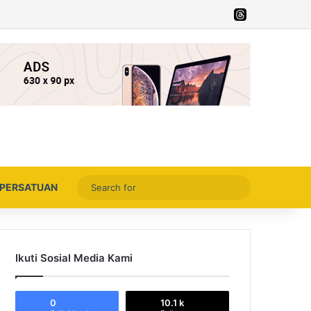
Facebook
X
YouTube
Instagram
Thread
Search
PERSATUAN
for
Ikuti Sosial Media Kami
0
10.1 k