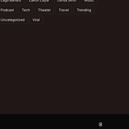
Lagu Baharu
Lakon Layar
Lensa Skrin
Music
Podcast
Tech
Theater
Travel
Trending
Uncategorized
Viral
Facebook
X
YouTube
Instagram
Thread