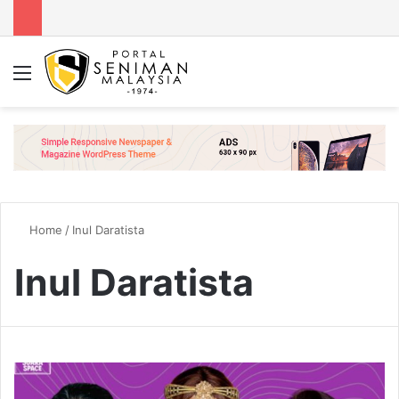
Menu
Se
Home
/
Inul Daratista
Inul Daratista