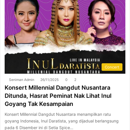
Concert
Seniman Admin
26/11/2025
0
2
Konsert Millennial Dangdut Nusantara
Ditunda, Hasrat Peminat Nak Lihat Inul
Goyang Tak Kesampaian
Konsert Millennial Dangdut Nusantara menampilkan ratu
goyang Indonesia, Inul Daratista, yang dijadual berlangsung
pada 6 Disember ini di Setia Spice…