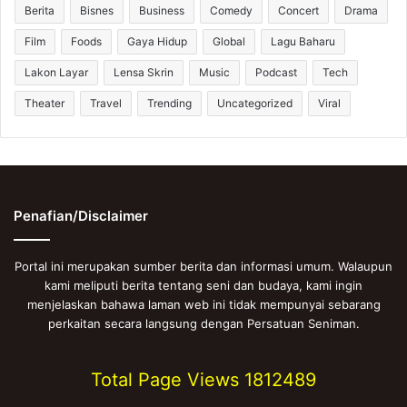
Berita
Bisnes
Business
Comedy
Concert
Drama
Film
Foods
Gaya Hidup
Global
Lagu Baharu
Lakon Layar
Lensa Skrin
Music
Podcast
Tech
Theater
Travel
Trending
Uncategorized
Viral
Penafian/Disclaimer
Portal ini merupakan sumber berita dan informasi umum. Walaupun
kami meliputi berita tentang seni dan budaya, kami ingin
menjelaskan bahawa laman web ini tidak mempunyai sebarang
perkaitan secara langsung dengan Persatuan Seniman.
Total Page Views
1812489