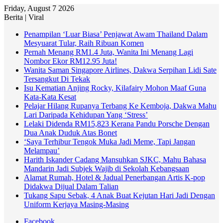
Friday, August 7 2026
Berita | Viral
Penampilan ‘Luar Biasa’ Penjawat Awam Thailand Dalam
Mesyuarat Tular, Raih Ribuan Komen
Pernah Menang RM1.4 Juta, Wanita Ini Menang Lagi
Nombor Ekor RM12.95 Juta!
Wanita Saman Singapore Airlines, Dakwa Serpihan Lidi Sate
Tersangkut Di Tekak
Isu Kematian Anjing Rocky, Kilafairy Mohon Maaf Guna
Kata-Kata Kesat
Pelajar Hilang Rupanya Terbang Ke Kemboja, Dakwa Mahu
Lari Daripada Kehidupan Yang ‘Stress’
Lelaki Didenda RM15,823 Kerana Pandu Porsche Dengan
Dua Anak Duduk Atas Bonet
‘Saya Terhibur Tengok Muka Jadi Meme, Tapi Jangan
Melampau’
Harith Iskander Cadang Mansuhkan SJKC, Mahu Bahasa
Mandarin Jadi Subjek Wajib di Sekolah Kebangsaan
Alamat Rumah, Hotel & Jadual Penerbangan Artis K-pop
Didakwa Dijual Dalam Talian
Tukang Sapu Sebak, 4 Anak Buat Kejutan Hari Jadi Dengan
Uniform Kerjaya Masing-Masing
Facebook