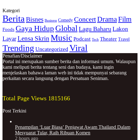
Kategori
Berita
Concert
Drama
Film
Bisnes
Comedy
Business
Gaya Hidup
Global
Lagu Baharu
Lakon
Foods
Music
Lensa Skrin
Layar
Podcast
Theater
Travel
Tech
Viral
Trending
Uncategorized
Penafian/Disclaimer
Portal ini merupakan sumber berita dan informasi umum. Walaupun
kami meliputi berita tentang seni dan budaya, kami ingin
menjelaskan bahawa laman web ini tidak mempunyai sebarang
perkaitan secara langsung dengan Persatuan Seniman.
Total Page Views
1815166
Post Terkini
Penampilan ‘Luar Biasa’ Penjawat Awam Thailand Dalam
Mesyuarat Tular, Raih Ribuan Komen
2 hours ago