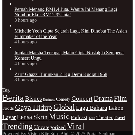
Pernah Menang RM1.4 Juta, Wanita Ini Menang Lagi
Nombor Ekor RM12.95 Juta!
3 hours ago
Michelle Yeoh Cipta Sejarah Lagi, Kini Dinobat The Asian
Filmmaker of the Year
4 hours ago
Impian Marsha Tercapai, Mahu Cipta Nostalgia Sempena
Konsert Ungu
4 hours ago
Zarif Ghazzi Turunkan 21Kg Demi Kudrat 1968
8 hours ago
Tag
Berita
Concert
Drama
Film
Bisnes
Comedy
Business
Gaya Hidup
Global
Lagu Baharu
Lakon
Foods
Music
Lensa Skrin
Layar
Podcast
Theater
Travel
Tech
Viral
Trending
Uncategorized
Powered By Vision Kite Sdn. Bhd. © 2025 Portal Seniman