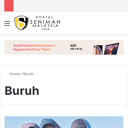
Menu
Se
Home
/
Buruh
Buruh