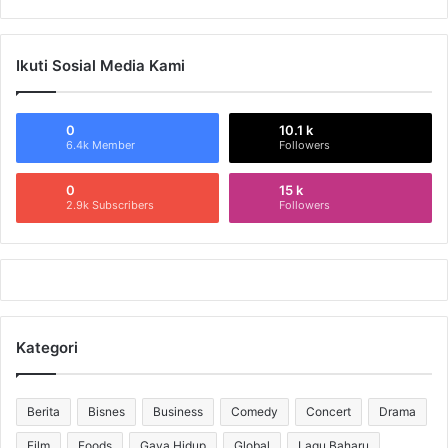
Ikuti Sosial Media Kami
0
10.1 k
6.4k Member
Followers
0
15 k
2.9k Subscribers
Followers
Kategori
Berita
Bisnes
Business
Comedy
Concert
Drama
Film
Foods
Gaya Hidup
Global
Lagu Baharu