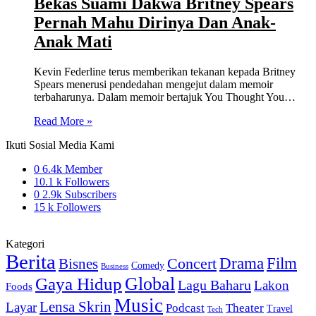
Bekas Suami Dakwa Britney Spears
Pernah Mahu Dirinya Dan Anak-
Anak Mati
Kevin Federline terus memberikan tekanan kepada Britney
Spears menerusi pendedahan mengejut dalam memoir
terbaharunya. Dalam memoir bertajuk You Thought You…
Read More »
Ikuti Sosial Media Kami
0
6.4k Member
10.1 k
Followers
0
2.9k Subscribers
15 k
Followers
Kategori
Berita
Concert
Drama
Film
Bisnes
Comedy
Business
Gaya Hidup
Global
Lagu Baharu
Lakon
Foods
Music
Lensa Skrin
Layar
Podcast
Theater
Travel
Tech