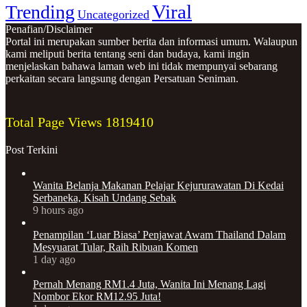
Viral
Trending
Uncategorized
Penafian/Disclaimer
Portal ini merupakan sumber berita dan informasi umum. Walaupun
kami meliputi berita tentang seni dan budaya, kami ingin
menjelaskan bahawa laman web ini tidak mempunyai sebarang
perkaitan secara langsung dengan Persatuan Seniman.
Total Page Views
1819410
Post Terkini
Wanita Belanja Makanan Pelajar Kejururawatan Di Kedai
Serbaneka, Kisah Undang Sebak
9 hours ago
Penampilan ‘Luar Biasa’ Penjawat Awam Thailand Dalam
Mesyuarat Tular, Raih Ribuan Komen
1 day ago
Pernah Menang RM1.4 Juta, Wanita Ini Menang Lagi
Nombor Ekor RM12.95 Juta!