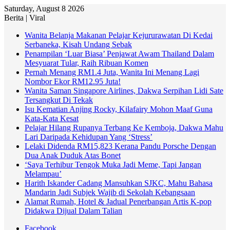
Saturday, August 8 2026
Berita | Viral
Wanita Belanja Makanan Pelajar Kejururawatan Di Kedai
Serbaneka, Kisah Undang Sebak
Penampilan ‘Luar Biasa’ Penjawat Awam Thailand Dalam
Mesyuarat Tular, Raih Ribuan Komen
Pernah Menang RM1.4 Juta, Wanita Ini Menang Lagi
Nombor Ekor RM12.95 Juta!
Wanita Saman Singapore Airlines, Dakwa Serpihan Lidi Sate
Tersangkut Di Tekak
Isu Kematian Anjing Rocky, Kilafairy Mohon Maaf Guna
Kata-Kata Kesat
Pelajar Hilang Rupanya Terbang Ke Kemboja, Dakwa Mahu
Lari Daripada Kehidupan Yang ‘Stress’
Lelaki Didenda RM15,823 Kerana Pandu Porsche Dengan
Dua Anak Duduk Atas Bonet
‘Saya Terhibur Tengok Muka Jadi Meme, Tapi Jangan
Melampau’
Harith Iskander Cadang Mansuhkan SJKC, Mahu Bahasa
Mandarin Jadi Subjek Wajib di Sekolah Kebangsaan
Alamat Rumah, Hotel & Jadual Penerbangan Artis K-pop
Didakwa Dijual Dalam Talian
Facebook