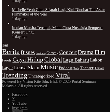
1 day ago
Michelle Yeoh Cipta Sejarah Lagi, Kini Dinobat The Asian
Filmmaker of the Year
1 day ago
Impian Marsha Tercapai, Mahu Cipta Nostalgia Sempena
Konsert Ungu
1 day ago
Tag
Berita
Concert
Drama
Film
Bisnes
Comedy
Business
Gaya Hidup
Global
Lagu Baharu
Lakon
Foods
Music
Lensa Skrin
Layar
Podcast
Theater
Travel
Tech
Viral
Trending
Uncategorized
Powered By Vision Kite Sdn. Bhd. © 2025 Portal Seniman
Malaysia. All rights reserved.
Facebook
X
YouTube
Instagram