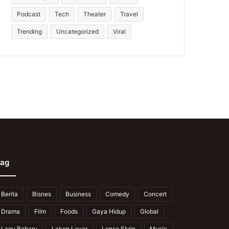
Podcast
Tech
Theater
Travel
Trending
Uncategorized
Viral
ag
Berita
Bisnes
Business
Comedy
Concert
Drama
Film
Foods
Gaya Hidup
Global
Lagu Baharu
Lakon Layar
Lensa Skrin
Music