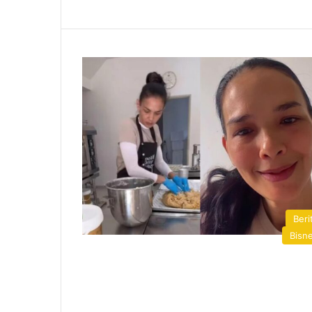
Beri
Bisn