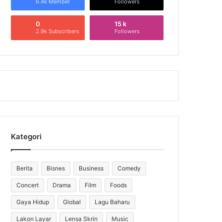
6.4k Member
Followers
0
15 k
2.9k Subscribers
Followers
Kategori
Berita
Bisnes
Business
Comedy
Concert
Drama
Film
Foods
Gaya Hidup
Global
Lagu Baharu
Lakon Layar
Lensa Skrin
Music