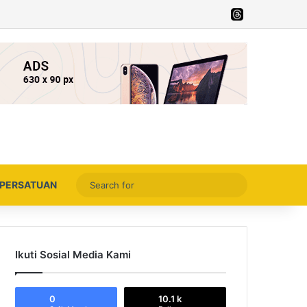
Facebook
X
YouTube
Instagram
Thread
Search
PERSATUAN
for
Ikuti Sosial Media Kami
0
10.1 k