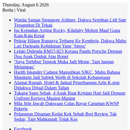
Thursday, August 6 2026
Berita | Viral
Wanita Saman Singapore Airlines, Dakwa Serpihan Lidi Sate
Tersangkut Di Tekak
Isu Kematian Anjing Rocky, Kilafairy Mohon Maaf Guna
Kata-Kata Kesat
Pelajar Hilang Rupanya Terbang Ke Kemboja, Dakwa Mahu
Lari Daripada Kehidupan Yang ‘Stress’
Lelaki Didenda RM15,823 Kerana Pandu Porsche Dengan
Dua Anak Duduk Atas Bonet
‘Saya Terhibur Tengok Muka Jadi Meme, Tapi Jangan
Melampau’
Harith Iskander Cadang Mansuhkan SJKC, Mahu Bahasa
Mandarin Jadi Subjek Wajib di Sekolah Kebangsaan
Alamat Rumah, Hotel & Jadual Penerbangan Artis K-pop
Didakwa Dijual Dalam Talian
Tukang Sapu Sebak, 4 Anak Buat Kejutan Hari Jadi Dengan
Uniform Kerjaya Masing-Masing
Mila Jirin Jawab Dakwaan Culas Bayar Caruman KWSP
Pekerja
Pelanggan Disaman Kedai Kek Sebab Beri Review Tak
Sedap, Tapi Mahkamah Tolak Kes
Facebook