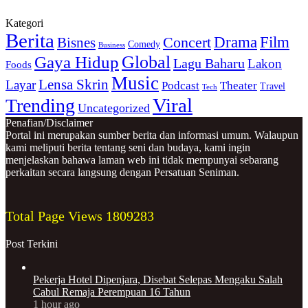
Kategori
Berita
Drama
Film
Bisnes
Concert
Comedy
Business
Gaya Hidup
Global
Lagu Baharu
Lakon
Foods
Music
Lensa Skrin
Layar
Podcast
Theater
Travel
Tech
Viral
Trending
Uncategorized
Penafian/Disclaimer
Portal ini merupakan sumber berita dan informasi umum. Walaupun
kami meliputi berita tentang seni dan budaya, kami ingin
menjelaskan bahawa laman web ini tidak mempunyai sebarang
perkaitan secara langsung dengan Persatuan Seniman.
Total Page Views
1809283
Post Terkini
Pekerja Hotel Dipenjara, Disebat Selepas Mengaku Salah
Cabul Remaja Perempuan 16 Tahun
1 hour ago