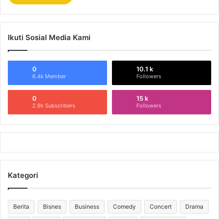
Ikuti Sosial Media Kami
0
10.1 k
6.4k Member
Followers
0
15 k
2.9k Subscribers
Followers
Kategori
Berita
Bisnes
Business
Comedy
Concert
Drama