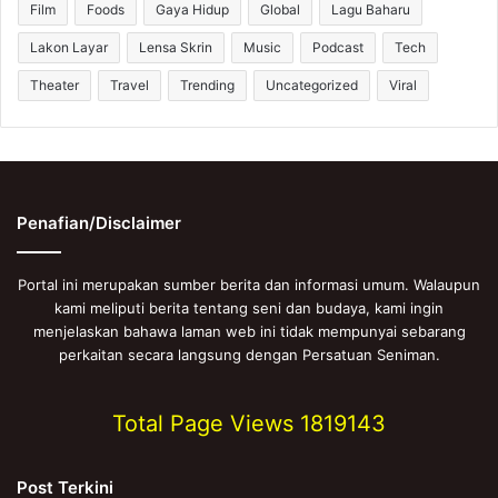
Film
Foods
Gaya Hidup
Global
Lagu Baharu
Lakon Layar
Lensa Skrin
Music
Podcast
Tech
Theater
Travel
Trending
Uncategorized
Viral
Penafian/Disclaimer
Portal ini merupakan sumber berita dan informasi umum. Walaupun
kami meliputi berita tentang seni dan budaya, kami ingin
menjelaskan bahawa laman web ini tidak mempunyai sebarang
perkaitan secara langsung dengan Persatuan Seniman.
Total Page Views
1819143
Post Terkini