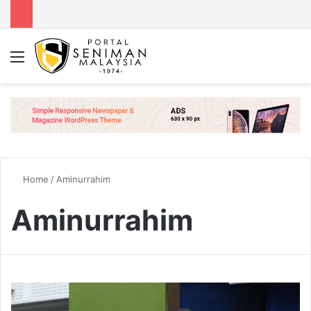
Menu
Se
Home
/
Aminurrahim
Aminurrahim