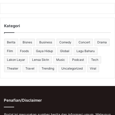
Kategori
Berita
Bisnes
Business
Comedy
Concert
Drama
Film
Foods
Gaya Hidup
Global
Lagu Baharu
Lakon Layar
Lensa Skrin
Music
Podcast
Tech
Theater
Travel
Trending
Uncategorized
Viral
Penafian/Disclaimer
Portal ini merupakan sumber berita dan informasi umum. Walaupun