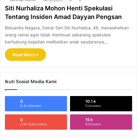
Siti Nurhaliza Mohon Henti Spekulasi
Tentang Insiden Amad Dayyan Pengsan
Biduanita Negara, Datuk Seri Siti Nurhaliza, 46, menasihatkan
orang ramai agar tidak membuat sebarang spekulasi
berhubung kejadian melibatkan anak saudaranya,…
Read More »
Ikuti Sosial Media Kami
0
10.1 k
6.4k Member
Followers
0
15 k
2.9k Subscribers
Followers