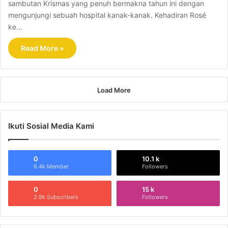
sambutan Krismas yang penuh bermakna tahun ini dengan
mengunjungi sebuah hospital kanak-kanak. Kehadiran Rosé
ke…
Read More »
Load More
Ikuti Sosial Media Kami
0
10.1 k
6.4k Member
Followers
0
15 k
2.9k Subscribers
Followers