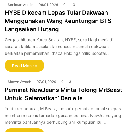
Seniman Admin
09/01/2026
0
10
HYBE Dikecam Lepas Tular Dakwaan
Menggunakan Wang Keuntungan BTS
Langsaikan Hutang
Gergasi hiburan Korea Selatan, HYBE, sekali lagi menjadi
sasaran kritikan susulan kemunculan semula dakwaan
berkaitan pemerolehan Ithaca Holdings milik Scooter…
Read More »
Shawn Awadh
07/01/2026
0
3
Peminat NewJeans Minta Tolong MrBeast
Untuk ‘Selamatkan’ Danielle
Youtuber popular, MrBeast, menarik perhatian ramai selepas
memberi respons terhadap gesaan peminat NewJeans yang
meminta bantuannya berhubung ahli kumpulan itu,…